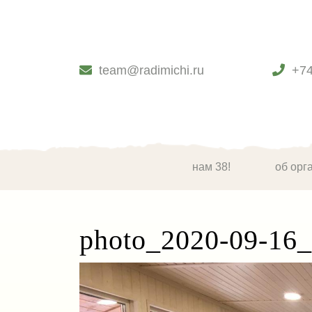
Skip
to
content
Skip
to
team@radimichi.ru
+7
content
нам 38!
об орг
photo_2020-09-16_