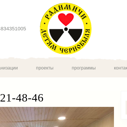
4834351005
анизации
проекты
программы
конта
21-48-46