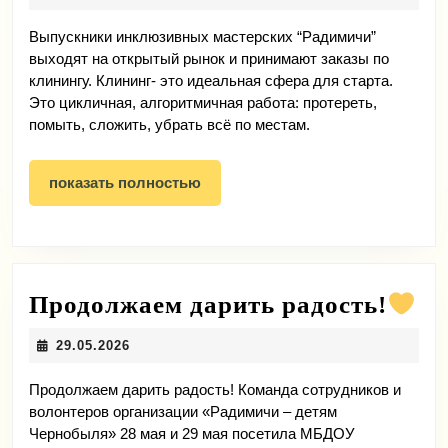
на
вые
Выпускники инклюзивных мастерских “Радимичи”
выходят на открытый рынок и принимают заказы по
клинингу. Клининг- это идеальная сфера для старта.
Это цикличная, алгоритмичная работа: протереть,
помыть, сложить, убрать всё по местам.
показать
показать полностью
полностью
Пр
Продолжаем дарить радость!
да
29.05.2026
29.05.2026
ра
Продолжаем дарить радость! Команда сотрудников и
волонтеров организации «Радимичи – детям
Чернобыля» 28 мая и 29 мая посетила МБДОУ