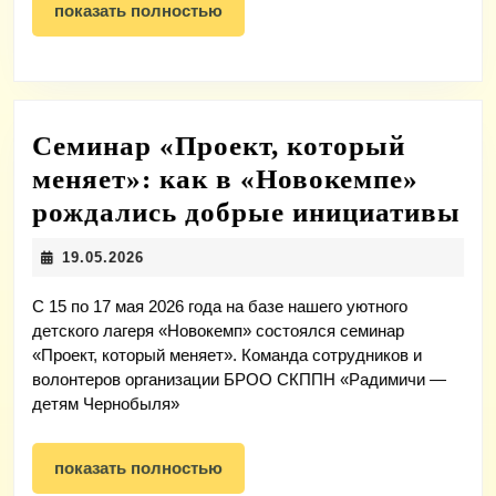
показать
показать полностью
полностью
Семинар «Проект, который
меняет»: как в «Новокемпе»
Се
рождались добрые инициативы
«П
19.05.2026
19.05.2026
ко
ме
С 15 по 17 мая 2026 года на базе нашего уютного
детского лагеря «Новокемп» состоялся семинар
ка
«Проект, который меняет». Команда сотрудников и
в
волонтеров организации БРОО СКППН «Радимичи —
детям Чернобыля»
«Н
ро
показать
показать полностью
до
полностью