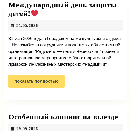
Международный день защиты
Международный
детей!
день
31.05.2026
31.05.2026
защиты
детей!
31 мая 2026 года в Городском парке культуры и отдыха
г. Новозыбкова сотрудники и волонтеры общественной
организации “Радимичи — детям Чернобыля” провели
интеграционное мероприятие с благотворительной
ярмаркой Инклюзивных мастерских «Радимичи».
показать
показать полностью
полностью
Ос
Особенный клининг на выезде
кли
29.05.2026
29.05.2026