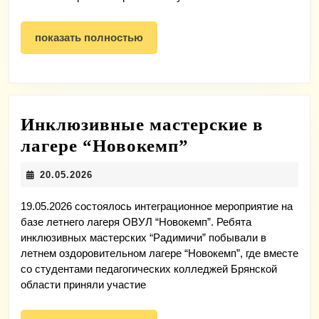
в
инклюзи
показать
показать полностью
мастерск
полностью
«Радимич
Инклюзивные мастерские в
Инклюзивные
лагере “Новокемп”
мастерские
20.05.2026
20.05.2026
в
лагере
19.05.2026 состоялось интеграционное мероприятие на
базе летнего лагеря ОВУЛ “Новокемп”. Ребята
“Новокемп”
инклюзивных мастерских “Радимичи” побывали в
летнем оздоровительном лагере “Новокемп”, где вместе
со студентами педагогических колледжей Брянской
области приняли участие