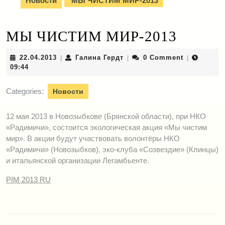
Новости
МЫ ЧИСТИМ МИР-2013
МЫ ЧИСТИМ МИР-2013
22.04.2013
Галина
22.04.2013
Галина Гердт
0 Comment
|
|
|
Гердт
09:44
Categories:
Новости
12 мая 2013 в Новозыбкове (Брянской области), при НКО
«Радимичи», состоится экологическая акция «Мы чистим
мир». В акции будут участвовать волонтёры НКО
«Радимичи» (Новозыбков), эко-клуба «Созвездие» (Клинцы)
и итальянской организации Легамбьенте.
PIM 2013 RU
Навигация