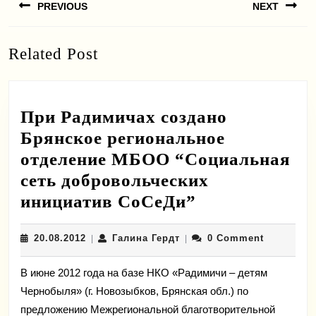
PREVIOUS
NEXT
по
записям
Previous
Next
Related Post
post:
post:
При Радимичах создано
Брянское региональное
отделение МБОО “Социальная
сеть добровольческих
При
инициатив СоСеДи”
Радимичах
20.08.2012
Галина
20.08.2012
Галина Гердт
0 Comment
|
|
создано
Гердт
Брянское
В июне 2012 года на базе НКО «Радимичи – детям
региональное
Чернобыля» (г. Новозыбков, Брянская обл.) по
отделение
предложению Межрегиональной благотворительной