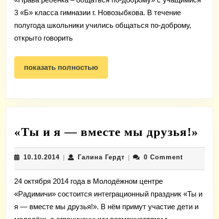
ребенка
3 «Б» класса гимназии г. Новозыбкова. В течение
–
полугода школьники учились общаться по-доброму,
общаться
открыто говорить
по-
показать
доброму»
показать полностью
полностью
«Т
«Ты и я — вместе мы друзья!»
и
10.10.2014
Галина
10.10.2014
Галина Гердт
0 Comment
|
|
я
Гердт
—
24 октября 2014 года в Молодёжном центре
вме
«Радимичи» состоится интеграционный праздник «Ты и
мы
я — вместе мы друзья!». В нём примут участие дети и