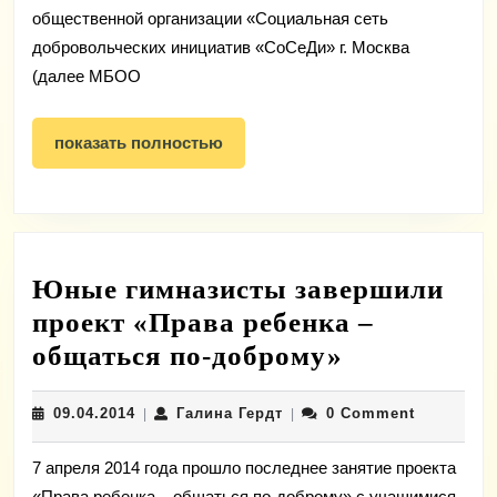
МБОО
общественной организации «Социальная сеть
“Социальная
добровольческих инициатив «СоСеДи» г. Москва
(далее МБОО
сеть
добровольчес
показать
показать полностью
инициатив
полностью
СоСеДи”
Юные гимназисты завершили
проект «Права ребенка –
Юные
общаться по-доброму»
гимназист
09.04.2014
Галина
09.04.2014
Галина Гердт
0 Comment
|
|
завершили
Гердт
проект
7 апреля 2014 года прошло последнее занятие проекта
«Права
«Права ребенка – общаться по-доброму» с учащимися