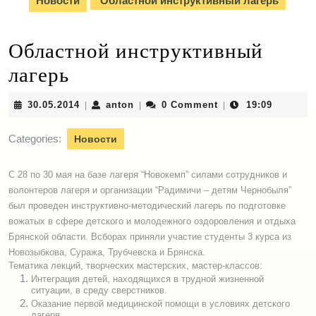
Новости
Областной инструктивный лагерь
Областной инструктивный
лагерь
30.05.2014
anton
30.05.2014
anton
0 Comment
19:09
|
|
|
Categories:
Новости
С 28 по 30 мая на базе лагеря “Новокемп” силами сотрудников и
волонтеров лагеря и организации “Радимичи – детям Чернобыля”
был проведен инструктивно-методический лагерь по подготовке
вожатых в сфере детского и молодежного оздоровления и отдыха
Брянской области. Всборах приняли участие студенты 3 курса из
Новозыбкова, Суража, Трубчевска и Брянска.
Тематика лекций, творческих мастерских, мастер-классов:
Интеграция детей, находящихся в трудной жизненной
ситуации, в среду сверстников.
Оказание первой медицинской помощи в условиях детского
лагеря.