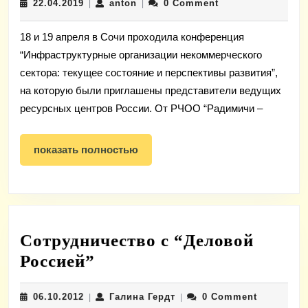
22.04.2019
anton
22.04.2019
anton
0 Comment
|
|
участие
в
18 и 19 апреля в Сочи проходила конференция
конференц
“Инфраструктурные организации некоммерческого
Фонда
сектора: текущее состояние и перспективы развития”,
президентс
на которую были приглашены представители ведущих
грантов
ресурсных центров России. От РЧОО “Радимичи –
показать
показать полностью
полностью
Сотрудничество с “Деловой
Сотрудничество
Россией”
с
06.10.2012
Галина
06.10.2012
Галина Гердт
0 Comment
|
“Деловой
|