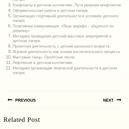
Конфликты в детском коллективе. Пути решения конфликтов.
Оформительская работа в детском лагере.
Организация спортивной деятельности в условиях детского
лагеря.
Позитивная коммуникация: «Язык жирафа – общаться по-
доброму»
Методика проведения детский массовых мероприятий в
детском лагере.
Проектная деятельность с детьми школьного возраста.
Игровая деятельность как основа воспитательного процесса.
Массовые танцы. Орлятские песни.
Рефлексия в детском коллективе.
Методика организации творческой деятельности в детском
лагере.
Навигация
PREVIOUS
NEXT
по
записям
Previous
Next
Related Post
post:
post: