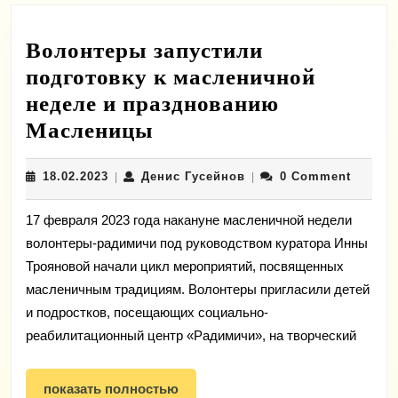
Волонтеры запустили
подготовку к масленичной
неделе и празднованию
Волонтеры
Масленицы
запустили
18.02.2023
Денис
18.02.2023
Денис Гусейнов
0 Comment
|
подготовку
|
Гусейнов
к
17 февраля 2023 года накануне масленичной недели
масленичной
волонтеры-радимичи под руководством куратора Инны
неделе
Трояновой начали цикл мероприятий, посвященных
и
масленичным традициям. Волонтеры пригласили детей
празднованию
и подростков, посещающих социально-
реабилитационный центр «Радимичи», на творческий
Масленицы
показать
показать полностью