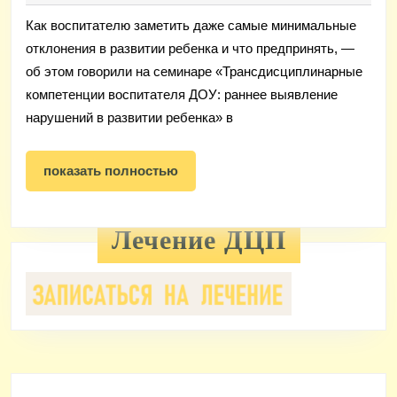
нару
Как воспитателю заметить даже самые минимальные
в
отклонения в развитии ребенка и что предпринять, —
разв
об этом говорили на семинаре «Трансдисциплинарные
ребе
компетенции воспитателя ДОУ: раннее выявление
обсу
нарушений в развитии ребенка» в
на
показать
семи
показать полностью
полностью
в
Ново
Лечение ДЦП
01.07
года