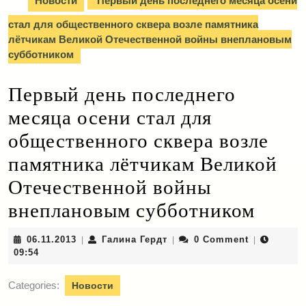
Новости
Первый день последнего месяца осени
стал для общественного сквера возле памятника
лётчикам Великой Отечественной войны внеплановым
субботником
Первый день последнего
месяца осени стал для
общественного сквера возле
памятника лётчикам Великой
Отечественной войны
внеплановым субботником
06.11.2013
Галина
06.11.2013
Галина Гердт
0 Comment
|
|
|
Гердт
09:54
Categories:
Новости