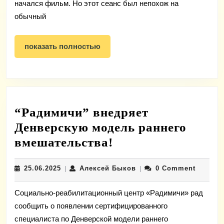
начался фильм. Но этот сеанс был непохож на
обычный
показать
показать полностью
полностью
“Радимичи” внедряет
Денверскую модель раннего
“Радимичи”
вмешательства!
внедряет
25.06.2025
Алексей
25.06.2025
Алексей Быков
0 Comment
|
Денверскую
|
Быков
модель
Социально-реабилитационный центр «Радимичи» рад
раннего
сообщить о появлении сертифицированного
вмешательства!
специалиста по Денверской модели раннего