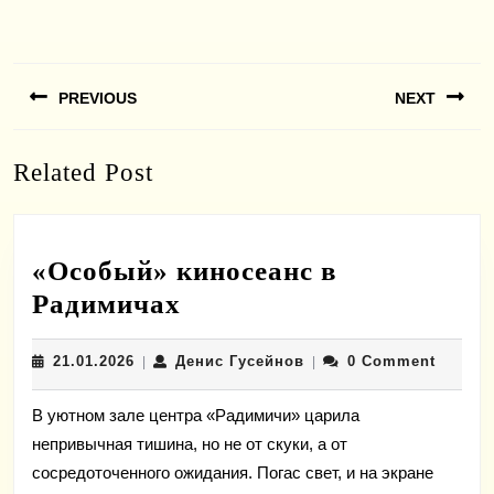
Навигация
PREVIOUS
NEXT
по
записям
Previous
Next
Related Post
post:
post:
«Особый» киносеанс в
«Особый»
Радимичах
киносеанс
21.01.2026
Денис
21.01.2026
Денис Гусейнов
0 Comment
|
в
|
Гусейнов
Радимичах
В уютном зале центра «Радимичи» царила
непривычная тишина, но не от скуки, а от
сосредоточенного ожидания. Погас свет, и на экране