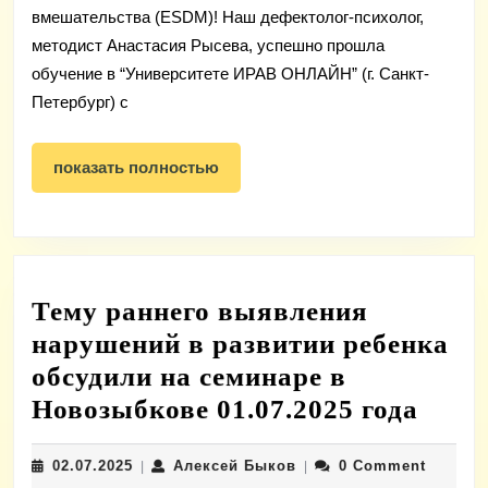
вмешательства (ESDM)! Наш дефектолог-психолог,
методист Анастасия Рысева, успешно прошла
обучение в “Университете ИРАВ ОНЛАЙН” (г. Санкт-
Петербург) с
показать
показать полностью
полностью
Тему раннего выявления
нарушений в развитии ребенка
обсудили на семинаре в
Тему
Новозыбкове 01.07.2025 года
ранн
02.07.2025
Алексей
02.07.2025
Алексей Быков
0 Comment
|
|
выяв
Быков