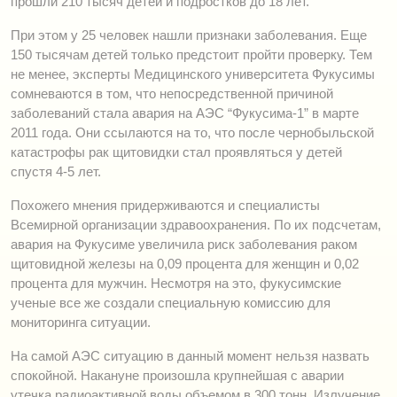
прошли 210 тысяч детей и подростков до 18 лет.
При этом у 25 человек нашли признаки заболевания. Еще
150 тысячам детей только предстоит пройти проверку. Тем
не менее, эксперты Медицинского университета Фукусимы
сомневаются в том, что непосредственной причиной
заболеваний стала авария на АЭС “Фукусима-1” в марте
2011 года. Они ссылаются на то, что после чернобыльской
катастрофы рак щитовидки стал проявляться у детей
спустя 4-5 лет.
Похожего мнения придерживаются и специалисты
Всемирной организации здравоохранения. По их подсчетам,
авария на Фукусиме увеличила риск заболевания раком
щитовидной железы на 0,09 процента для женщин и 0,02
процента для мужчин. Несмотря на это, фукусимские
ученые все же создали специальную комиссию для
мониторинга ситуации.
На самой АЭС ситуацию в данный момент нельзя назвать
спокойной. Накануне произошла крупнейшая с аварии
утечка радиоактивной воды объемом в 300 тонн. Излучение