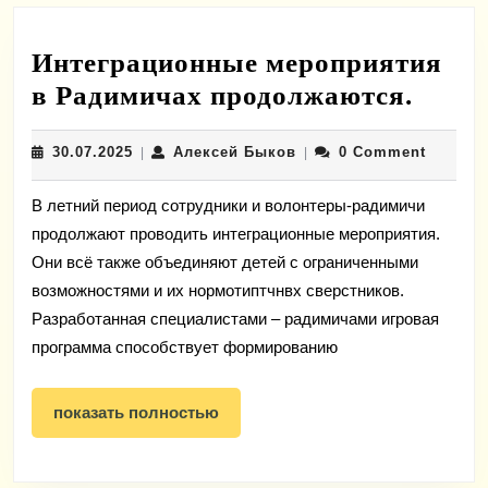
Интеграционные мероприятия
Инте
в Радимичах продолжаются.
меро
30.07.2025
Алексей
30.07.2025
Алексей Быков
0 Comment
|
|
в
Быков
Ради
В летний период сотрудники и волонтеры-радимичи
прод
продолжают проводить интеграционные мероприятия.
Они всё также объединяют детей с ограниченными
возможностями и их нормотиптчнвх сверстников.
Разработанная специалистами – радимичами игровая
программа способствует формированию
показать
показать полностью
полностью