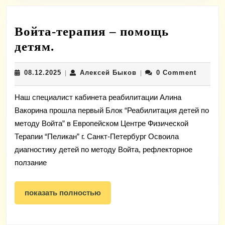
Войта-терапия – помощь
Войта-
детям.
терапия
08.12.2025
Алексей
08.12.2025
Алексей Быков
0 Comment
–
|
|
Быков
помощь
Наш специалист кабинета реабилитации Алина
детям.
Вакорина прошла первый Блок “Реабилитация детей по
методу Войта” в Европейском Центре Физической
Терапии “Пеликан” г. Санкт-Петербург Освоила
диагностику детей по методу Войта, рефлекторное
ползание
показать
показать полностью
полностью