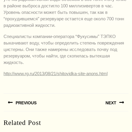
в районе выброса достигло 100 миллизивертов в час.
Уровень опасности может быть повышен, так как в
“прохудившемся” резервуаре остается еще около 700 тонн
радиоактивной жидкости.
Специалисты компании-оператора “Фукусимы” ТЭПКО
выкачивают воду, чтобы определить степень повреждения
цистерны. Они также намерены исследовать почву под
резервуаром, чтобы найти, где скопилась вытекшая
жидкость.
http://www.rg.ru/2013/08/21/shitovidka-site-anons.html
Навигация
PREVIOUS
NEXT
по
записям
Previous
Next
Related Post
post:
post: