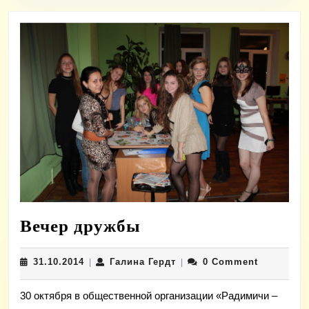
Вечер
Вечер дружбы
дружбы
31.10.2014
Галина
31.10.2014
Галина Гердт
0 Comment
|
|
Гердт
30 октября в общественной организации «Радимичи –