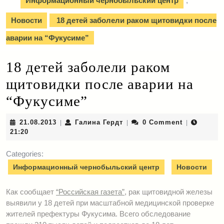
Информационный чернобыльский центр
,
Новости
18 детей заболели раком щитовидки после
аварии на “Фукусиме”
18 детей заболели раком
щитовидки после аварии на
“Фукусиме”
21.08.2013
Галина
21.08.2013
Галина Гердт
0 Comment
|
|
|
Гердт
21:20
Categories:
Информационный чернобыльский центр
Новости
Как сообщает
“Российская газета”
, рак щитовидной железы
выявили у 18 детей при масштабной медицинской проверке
жителей префектуры Фукусима. Всего обследование