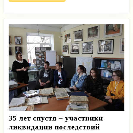
полностью
37-
летней
давности
35 лет спустя – участники
ликвидации последствий