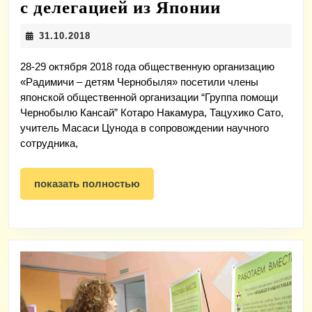
Радимичи
с делегацией из Японии
обменялис
31.10.2018
31.10.2018
опытом
с
28-29 октября 2018 года общественную организацию
«Радимичи – детям Чернобыля» посетили члены
делегацие
японской общественной организации “Группа помощи
из
Чернобылю Кансай” Котаро Накамура, Тацухико Сато,
учитель Масаси Цунода в сопровождении научного
Японии
сотрудника,
показать
показать полностью
полностью