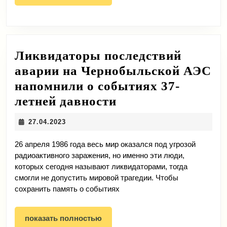
полностью
Ликвидаторы последствий
аварии на Чернобыльской АЭС
напомнили о событиях 37-
Ликвидаторы
летней давности
последствий
27.04.2023
27.04.2023
аварии
на
26 апреля 1986 года весь мир оказался под угрозой
радиоактивного заражения, но именно эти люди,
Чернобыльской
которых сегодня называют ликвидаторами, тогда
АЭС
смогли не допустить мировой трагедии. Чтобы
сохранить память о событиях
напомнили
о
показать
показать полностью
событиях