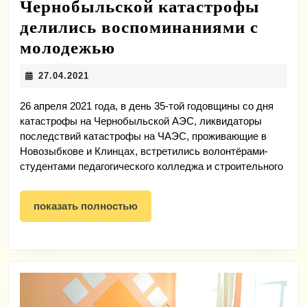
Чернобыльской катастрофы
делились воспоминаниями с
35
молодежью
лет
27.04.2021
27.04.2021
спустя
–
26 апреля 2021 года, в день 35-той годовщины со дня
катастрофы на Чернобыльской АЭС, ликвидаторы
участники
последствий катастрофы на ЧАЭС, проживающие в
ликвидации
Новозыбкове и Клинцах, встретились волонтёрами-
студентами педагогического колледжа и строительного
последствий
Чернобыльской
показать
показать полностью
катастрофы
полностью
делились
воспоминаниями
с
молодежью