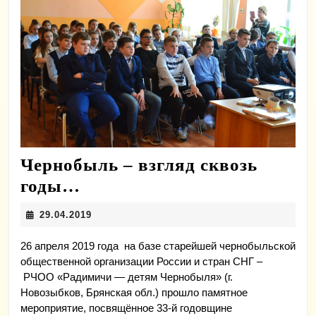
Чернобыль – взгляд сквозь
Чернобыль
годы…
–
29.04.2019
29.04.2019
взгляд
сквозь
26 апреля 2019 года на базе старейшей чернобыльской
общественной организации России и стран СНГ –
годы…
РЧОО «Радимичи — детям Чернобыля» (г.
Новозыбков, Брянская обл.) прошло памятное
мероприятие, посвящённое 33-й годовщине