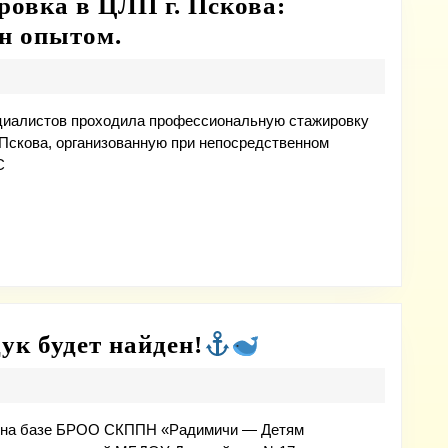
овка в ЦЛП г. Пскова:
Профессиональная
ен опытом.
стажировка
в
ЦЛП
пециалистов проходила профессиональную стажировку
. Пскова, организованную при непосредственном
г.
С
Пскова:
практика,
методика,
обмен
опытом.
Морское
ук будет найден!
странствие,
сундук
будет
ры на базе БРОО СКППН «Радимичи — Детям