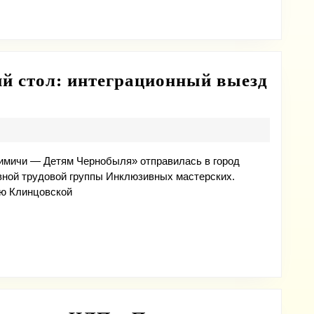
детская
художественная
школа»
состоялось
ий стол: интеграционный выезд
открытие
имичи — Детям Чернобыля» отправилась в город
ивной трудовой группы Инклюзивных мастерских.
ию Клинцовской
ый