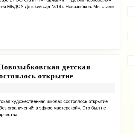
етей МБДОУ Детский сад №19 г. Новозыбков. Мы стали
⛱
Новозыбковская детская
7
остоялось открытие
мая
в
стенах
тская художественная школа» состоялось открытие
ез ограничений: в эфире мастерской». Это был не
МБУ
орчества,
ДО
«Новозыбковск