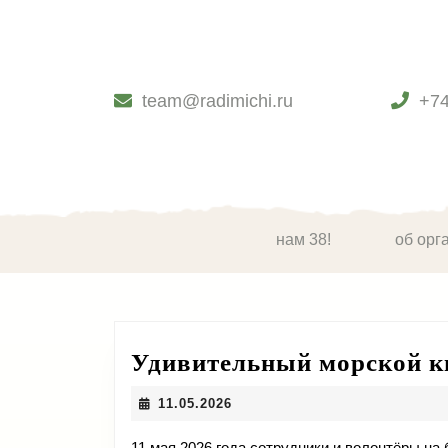
Skip
to
content
Skip
to
team@radimichi.ru
+7
content
нам 38!
об орг
Удивительный морской к
11.05.2026
11.05.2026
11 мая 2026 года сотрудники и волонтёры 