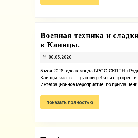
полностью
Военная техника и сладк
Военная
в Клинцы.
техника
06.05.2026
06.05.2026
и
сладкий
5 мая 2026 года команда БРОО СКППН «Рад
Клинцы вместе с группой ребят из прогресс
стол:
Интеграционное мероприятие, по приглашен
интеграционн
выезд
показать
показать полностью
в
полностью
Клинцы.