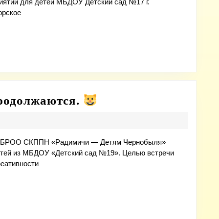
иятии для детей МБДОУ Детский сад №17 г.
найден!
орское
Выезды
продолжаются.
в
детские
сады
ёры БРОО СКППН «Радимичи — Детям Чернобыля»
етей из МБДОУ «Детский сад №19». Целью встречи
продолжаются.
реативности