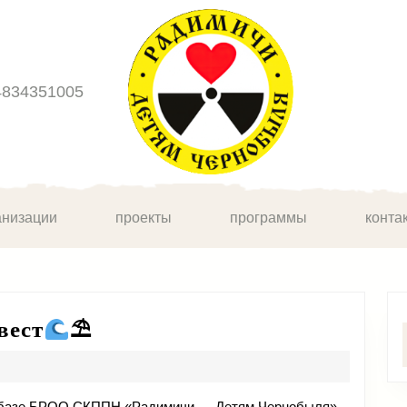
4834351005
анизации
проекты
программы
конта
Удивительный
вест
⛱
морской
квест
на базе БРОО СКППН «Радимичи — Детям Чернобыля»