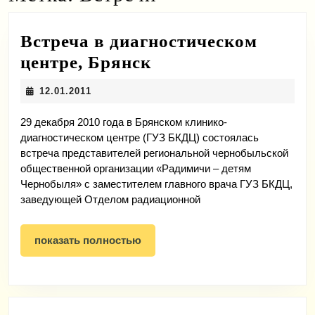
Встреча в диагностическом
Встреча
центре, Брянск
в
12.01.2011
12.01.2011
диагностическом
центре,
29 декабря 2010 года в Брянском клинико-
диагностическом центре (ГУЗ БКДЦ) состоялась
Брянск
встреча представителей региональной чернобыльской
общественной организации «Радимичи – детям
Чернобыля» с заместителем главного врача ГУЗ БКДЦ,
заведующей Отделом радиационной
показать
показать полностью
полностью