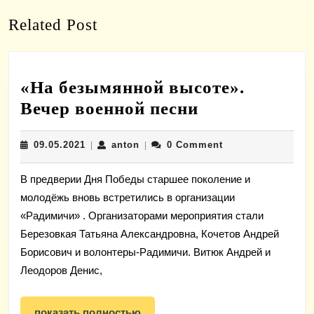
записям
Previous
Next
Related Post
post:
post:
«На безымянной высоте».
«На
Вечер военной песни
безымянной
09.05.2021
anton
09.05.2021
anton
0 Comment
|
|
высоте».
Вечер
В предверии Дня Победы старшее поколение и
военной
молодёжь вновь встретились в организации
песни
«Радимичи» . Организаторами мероприятия стали
Березовкая Татьяна Александровна, Кочетов Андрей
Борисович и волонтеры-Радимичи. Витюк Андрей и
Леодоров Денис,
показать
показать полностью