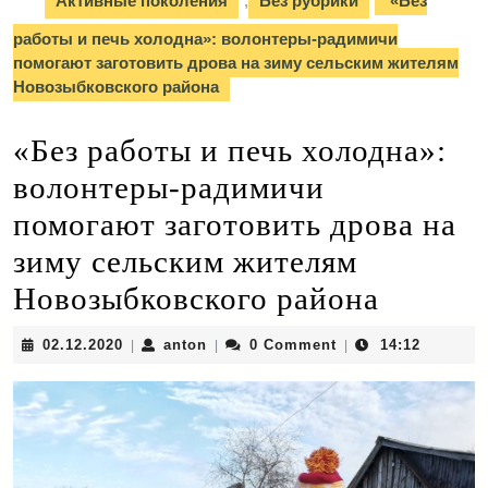
Активные поколения
,
Без рубрики
«Без
работы и печь холодна»: волонтеры-радимичи
помогают заготовить дрова на зиму сельским жителям
Новозыбковского района
«Без работы и печь холодна»:
волонтеры-радимичи
помогают заготовить дрова на
зиму сельским жителям
Новозыбковского района
02.12.2020
anton
02.12.2020
anton
0 Comment
14:12
|
|
|