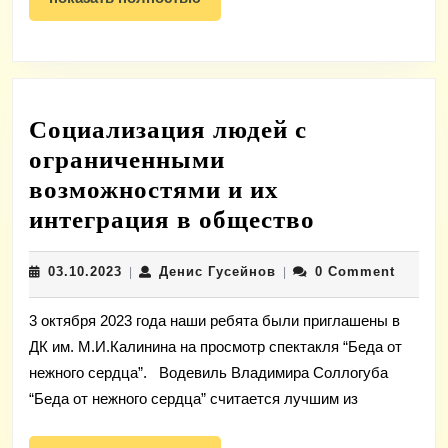
полностью
Социализация людей с
ограниченными
возможностями и их
Социализа
интеграция в общество
людей
03.10.2023
Денис
03.10.2023
Денис Гусейнов
0 Comment
|
|
с
Гусейнов
ограниче
3 октября 2023 года наши ребята были приглашены в
возможнос
ДК им. М.И.Калинина на просмотр спектакля “Беда от
и
нежного сердца”. Водевиль Владимира Соллогуба
их
“Беда от нежного сердца” считается лучшим из
интеграци