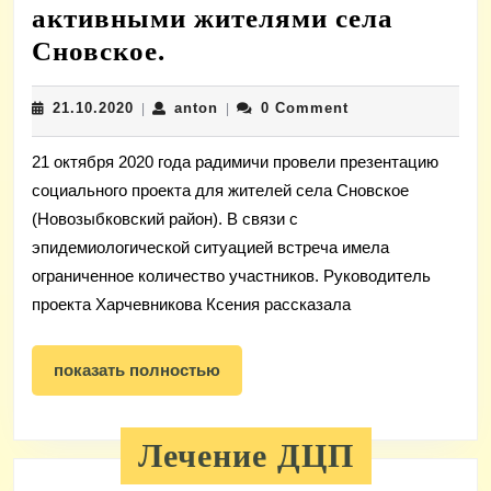
активными жителями села
Радимичи
Сновское.
встретились
21.10.2020
anton
21.10.2020
anton
0 Comment
|
с
|
активными
21 октября 2020 года радимичи провели презентацию
жителями
социального проекта для жителей села Сновское
села
(Новозыбковский район). В связи с
Сновское.
эпидемиологической ситуацией встреча имела
ограниченное количество участников. Руководитель
проекта Харчевникова Ксения рассказала
показать
показать полностью
полностью
Лечение ДЦП