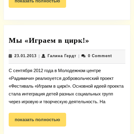
показать
показать полностью
полностью
Мы
Мы «Играем в цирк!»
«Играем
23.01.2013
Галина
23.01.2013
Галина Гердт
0 Comment
|
|
в
Гердт
цирк!»
С сентября 2012 года в Молодежном центре
«Радимичи» реализуется добровольческий проект
«Фестиваль «Играем в цирк!». Основной идеей проекта
стала интеграция детей разных социальных групп
через игровую и творческую деятельность. На
показать
показать полностью
полностью