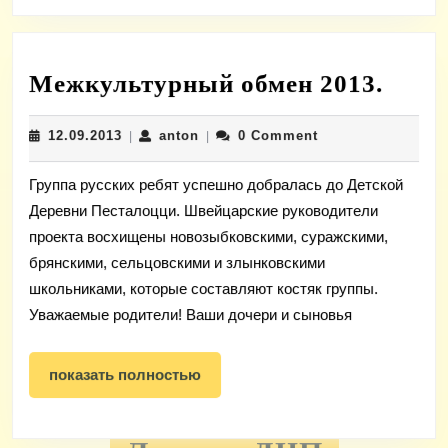
Межк
Межкультурный обмен 2013.
обме
12.09.2013
anton
12.09.2013
anton
0 Comment
|
|
2013.
Группа русских ребят успешно добралась до Детской
Деревни Песталоцци. Швейцарские руководители
проекта восхищены новозыбковскими, суражскими,
брянскими, сельцовскими и злынковскими
школьниками, которые составляют костяк группы.
Уважаемые родители! Ваши дочери и сыновья
показать
показать полностью
полностью