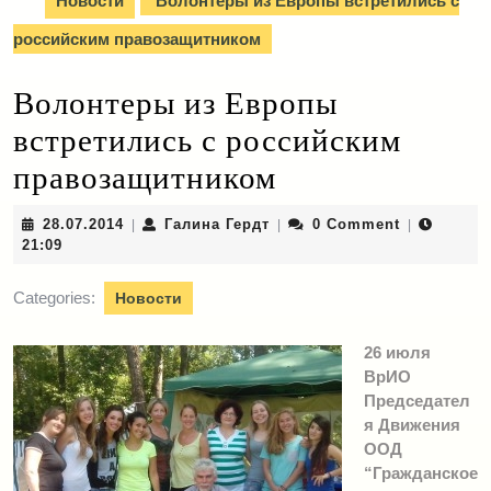
Новости
Волонтеры из Европы встретились с
российским правозащитником
Волонтеры из Европы
встретились с российским
правозащитником
28.07.2014
Галина
28.07.2014
Галина Гердт
0 Comment
|
|
|
Гердт
21:09
Categories:
Новости
26 июля
ВрИО
Председател
я Движения
ООД
“Гражданское