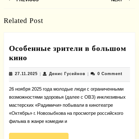
по
записям
Previous
Next
Related Post
post:
post:
Особенные зрители в большом
Особенные
кино
зрители
27.11.2025
Денис
27.11.2025
Денис Гусейнов
0 Comment
в
|
|
Гусейнов
большом
26 ноября 2025 года молодые люди с ограниченными
кино
возможностями здоровья (далее с ОВЗ) инклюзивных
мастерских «Радимичи» побывали в кинотеатре
«Октябрь» г. Новозыбкова на просмотре российского
фильма в жанре комедии и