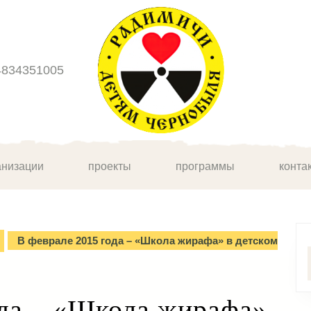
4834351005
анизации
проекты
программы
конта
В феврале 2015 года – «Школа жирафа» в детском
ода – «Школа жирафа»