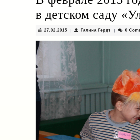
в детском саду «У
27.02.2015
Галина
27.02.2015
Галина Гердт
0 Com
|
|
Гердт