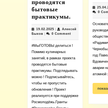
проводятся
25.04.
бытовые
0 Co
Помимо
практикумы.
кулинарных
Основате
19.02.2025
19.02.2025
Алексей
|
занятий,
руковод
Алексей
Быков
0 Comment
|
обществе
в
Быков
«Радими
рамках
#МыГОТОВЫ делиться !
Чернобыл
проекта
Помимо кулинарных
год Паве
занятий, в рамках проекта
проводятся
Вдовичен
проводятся бытовые
бытовые
аварии н
практикумы. Подглядывать
практикумы
атомной 
можно ! Подписывайтесь,
чтобы не пропустить
показ
обновления ! Проект
реализуется при поддержке
Росмолодёжь.Гранты