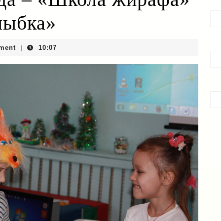
лыбка»
ment
10:07
|