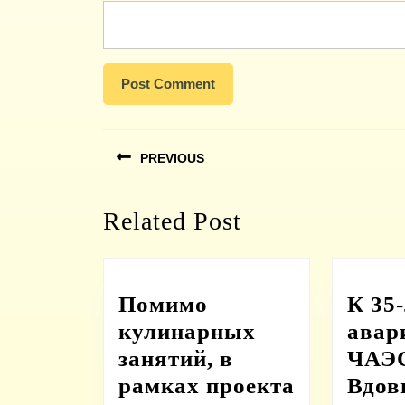
Навигация
PREVIOUS
по
записям
Previous
Related Post
post:
Помимо
К 35
кулинарных
авар
занятий, в
ЧАЭС
рамках проекта
Вдов