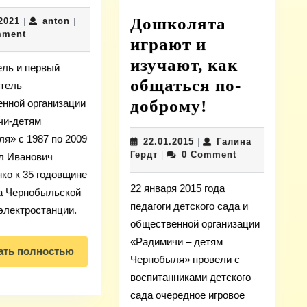
35-
Дошколята
25.04.2021
anton
2021
anton
|
летию
|
mment
играют и
аварии
изучают, как
на
ль и первый
общаться по-
ЧАЭС.
итель
Дошколята
доброму!
нной организации
П.
чи-детям
играют
И.
я» с 1987 по 2009
22.01.2015
22.01.2015
Галина
|
и
Вдовиченко
Галина
Гердт
0 Comment
|
л Иванович
изучают,
Гердт
ко к 35 годовщине
как
22 января 2015 года
а Чернобыльской
общаться
педагоги детского сада и
.
электростанции.
общественной организации
по-
«Радимичи – детям
доброму!
показать
ать полностью
Чернобыля» провели с
полностью
воспитанниками детского
сада очередное игровое