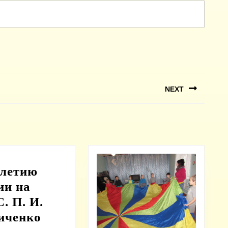
NEXT
Next
post:
-летию
ии на
. П. И.
К
иченко