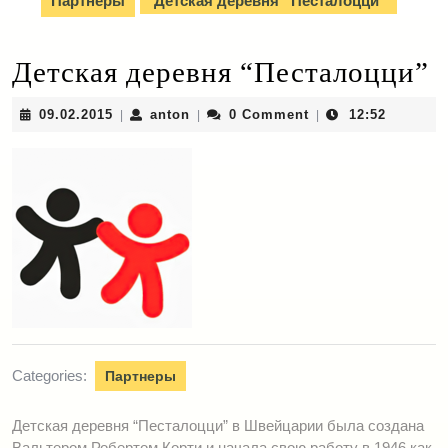
Партнеры
Детская деревня “Песталоцци”
Детская деревня “Песталоцци”
09.02.2015
anton
09.02.2015
anton
0 Comment
12:52
|
|
|
Categories:
Партнеры
Детская деревня “Песталоцци” в Швейцарии была создана
Вальтером Робертом Корти и начала свою работу в 1946 как