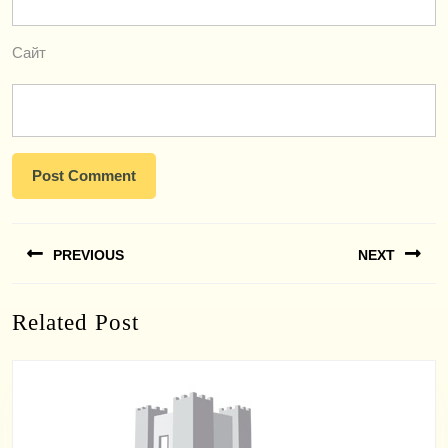
Сайт
Навигация
PREVIOUS
NEXT
по
записям
Previous
Next
Related Post
post:
post: