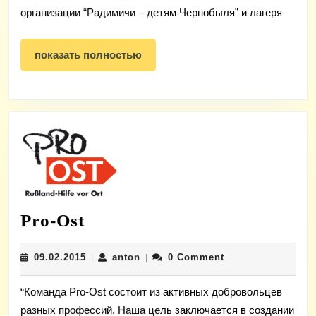
организации “Радимичи – детям Чернобыля” и лагеря
показать
показать полностью
полностью
Pro-
Pro-Ost
Ost
09.02.2015
anton
09.02.2015
anton
0 Comment
|
|
“Команда Pro-Ost состоит из активных добровольцев
разных профессий. Наша цель заключается в создании