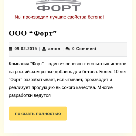
ООО
ООО “Форт”
“Форт”
09.02.2015
anton
09.02.2015
anton
0 Comment
|
|
Компания “Форт” – один из основных и опытных игроков
на российском рынке добавок для бетона. Более 10 лет
“Форт” разрабатывает, испытывает, производит и
реализует продукцию высокого качества. Многие
разработки ведутся
показать
показать полностью
полностью