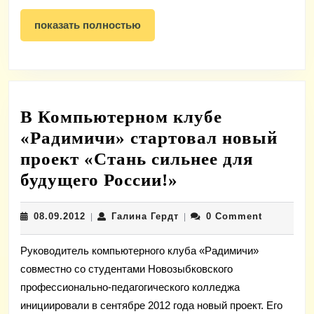
показать
показать полностью
полностью
В Компьютерном клубе
«Радимичи» стартовал новый
проект «Стань сильнее для
В
будущего России!»
Компьютерном
08.09.2012
Галина
08.09.2012
Галина Гердт
0 Comment
|
клубе
|
Гердт
«Радимичи»
Руководитель компьютерного клуба «Радимичи»
стартовал
совместно со студентами Новозыбковского
новый
профессионально-педагогического колледжа
проект
инициировали в сентябре 2012 года новый проект. Его