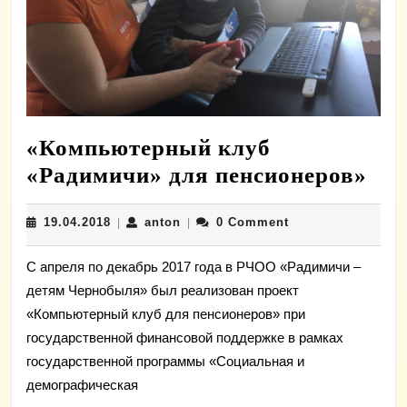
«Компьютерный клуб
«К
«Радимичи» для пенсионеров»
клу
19.04.2018
anton
19.04.2018
anton
0 Comment
|
|
«Ра
для
С апреля по декабрь 2017 года в РЧОО «Радимичи –
пен
детям Чернобыля» был реализован проект
«Компьютерный клуб для пенсионеров» при
государственной финансовой поддержке в рамках
государственной программы «Социальная и
демографическая