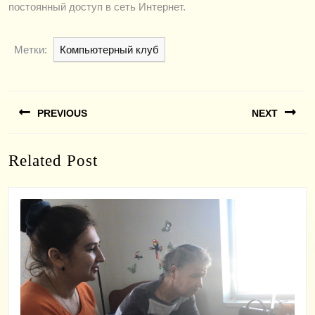
постоянный доступ в сеть Интернет.
Метки:
Компьютерный клуб
Навигация
PREVIOUS
NEXT
по
записям
Previous
Next
Related Post
post:
post: