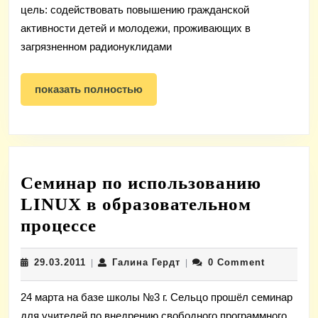
«Стань
цель: содействовать повышению гражданской
активности детей и молодежи, проживающих в
сильнее
загрязненном радионуклидами
для
будущего
показать
показать полностью
России!»
полностью
Семинар по использованию
LINUX в образовательном
Семинар
процессе
по
29.03.2011
Галина
29.03.2011
Галина Гердт
0 Comment
|
использованию
|
Гердт
LINUX
24 марта на базе школы №3 г. Сельцо прошёл семинар
в
для учителей по внедрению свободного программного