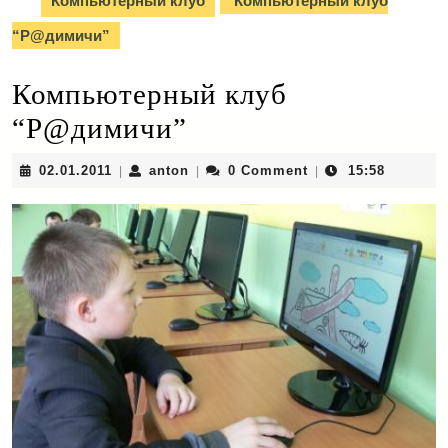
Компьютерный клуб
Компьютерный клуб
“Р@димичи”
Компьютерный клуб
“Р@димичи”
02.01.2011
anton
02.01.2011
anton
0 Comment
15:58
|
|
|