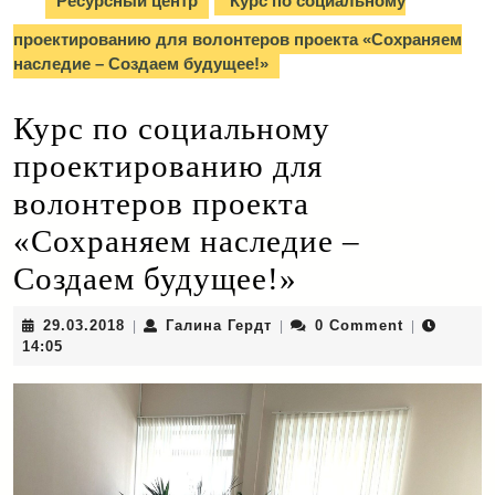
Ресурсный центр
Курс по социальному
проектированию для волонтеров проекта «Cохраняем
наследие – Создаем будущее!»
Курс по социальному
проектированию для
волонтеров проекта
«Cохраняем наследие –
Создаем будущее!»
29.03.2018
Галина
29.03.2018
Галина Гердт
0 Comment
|
|
|
Гердт
14:05