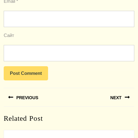
Email
*
Сайт
Навигация
PREVIOUS
NEXT
по
записям
Previous
Next
Related Post
post:
post: