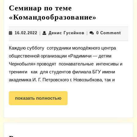
Семинар по теме
Семинар
«Командообразование»
по
16.02.2022
Денис
16.02.2022
Денис Гусейнов
0 Comment
|
|
теме
Гусейнов
«Командоо
Каждую субботу сотрудники молодёжного центра
общественной организации «Радимичи — детям
Чернобыля» проводят познавательные интенсивы и
тренинги как для студентов филиала БГУ имени
академика И. Г. Петровского г. Новозыбкова, так и
показать
показать полностью
полностью