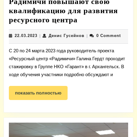
Радимичи повышают свою
квалификацию для развития
Радимичи
ресурсного центра
повышают
22.03.2023
Денис
22.03.2023
Денис Гусейнов
0 Comment
|
свою
|
Гусейнов
квалификацию
С 20 по 24 марта 2023 года руководитель проекта
для
«Ресурсный центр «Радимичи» Галина Гердт проходит
развития
стажировку в Группе НКО «Гарант» в г. Архангельск. В
ресурсного
ходе обучения участники подробно обсуждают и
центра
показать
показать полностью
полностью