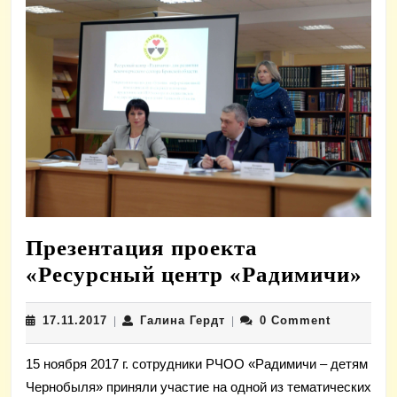
Презентация проекта
Пр
«Ресурсный центр «Радимичи»
пр
17.11.2017
Галина
17.11.2017
Галина Гердт
0 Comment
|
|
«Р
Гердт
це
15 ноября 2017 г. сотрудники РЧОО «Радимичи – детям
«Р
Чернобыля» приняли участие на одной из тематических