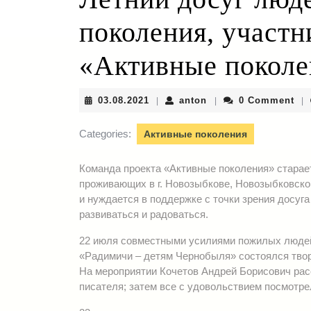
поколения, участн
«Активные поколе
03.08.2021
anton
03.08.2021
anton
0 Comment
|
|
|
Categories:
Активные поколения
Команда проекта «Активные поколения» стара
проживающих в г. Новозыбкове, Новозыбковском
и нуждается в поддержке с точки зрения досуг
развиваться и радоваться.
22 июля совместными усилиями пожилых людей 
«Радимичи – детям Чернобыля» состоялся тво
На мероприятии Кочетов Андрей Борисович рас
писателя; затем все с удовольствием посмотре