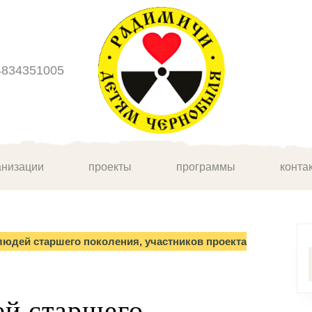
4834351005
анизации
проекты
программы
конта
людей старшего поколения, участников проекта
ей старшего