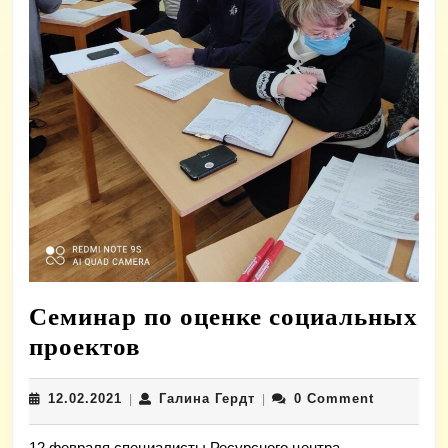
Семинар по оценке социальных
Семинар
проектов
по
12.02.2021
Галина
12.02.2021
Галина Гердт
0 Comment
|
оценке
|
Гердт
социальных
12 февраля специалисты Ресурсного центра