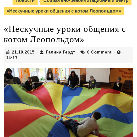
Новости
,
Социально-реабилитационный центр
«Нескучные уроки общения с котом Леопольдом»
«Нескучные уроки общения с
котом Леопольдом»
21.10.2015
Галина
21.10.2015
Галина Гердт
0 Comment
|
|
|
Гердт
14:13