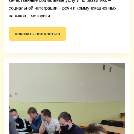
качественные социальные услуги по развитию: –
9
социальной интеграции – речи и коммуникационных
лет
навыков – моторики
оказываются
качественные
показать
показать полностью
полностью
социальные
услуги
по
развитию