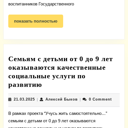
“Я
воспитанников Государственного
ГОТОВлю”
в
показать
показать полностью
полностью
номинации
#Ты_не_один
Семьям с детьми от 0 до 9 лет
оказываются качественные
социальные услуги по
Семьям
развитию
с
21.03.2025
Алексей
21.03.2025
Алексей Быков
0 Comment
|
детьми
|
Быков
от
В рамках проекта “Учусь жить самостоятельно…”
0
семьям с детьми от 0 до 9 лет оказываются
до