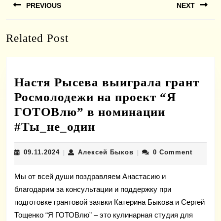
PREVIOUS
NEXT
по
записям
Previous
Next
Related Post
post:
post:
Настя Рысева выиграла грант
Росмолодежи на проект “Я
ГОТОВлю” в номинации
Настя
#Ты_не_один
Рысева
09.11.2024
Алексей
09.11.2024
Алексей Быков
0 Comment
|
выиграла
|
Быков
грант
Мы от всей души поздравляем Анастасию и
Росмолодежи
благодарим за консультации и поддержку при
на
подготовке грантовой заявки Катерина Быкова и Сергей
проект
Тощенко “Я ГОТОВлю” – это кулинарная студия для