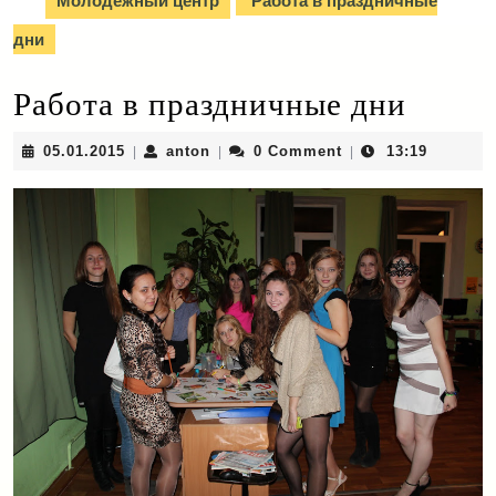
Молодежный центр
Работа в праздничные
дни
Работа в праздничные дни
05.01.2015
anton
05.01.2015
anton
0 Comment
13:19
|
|
|