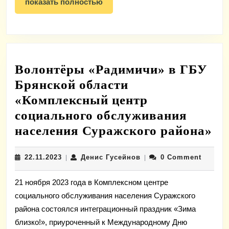
показать
показать полностью
полностью
Волонтёры «Радимичи» в ГБУ
Брянской области
«Комплексный центр
социального обслуживания
Во
населения Суражского района»
«Р
22.11.2023
Денис
22.11.2023
Денис Гусейнов
0 Comment
|
|
в
Гусейнов
Г
21 ноября 2023 года в Комплексном центре
Бр
социального обслуживания населения Суражского
об
района состоялся интеграционный праздник «Зима
«К
близко!», приуроченный к Международному Дню