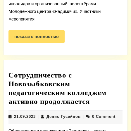
це
инвалидов и организованный волонтёрами
Молодёжного центра «Радимичи». Участники
со
мероприятия
об
на
показать
показать полностью
Су
полностью
ра
Сотрудничество с
Новозыбковским
педагогическим колледжем
Сотруднич
активно продолжается
с
21.09.2023
Денис
21.09.2023
Денис Гусейнов
0 Comment
|
|
Новозыбко
Гусейнов
педагогиче
Общественная организация «Радимичи – детям