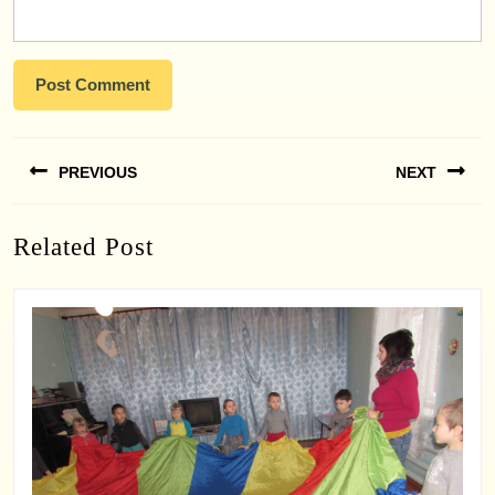
Навигация
PREVIOUS
NEXT
по
записям
Previous
Next
Related Post
post:
post: