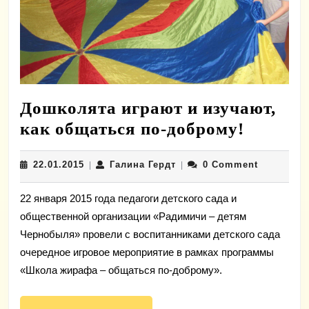
Дошколята играют и изучают,
Дошкол
как общаться по-доброму!
играют
22.01.2015
Галина
22.01.2015
Галина Гердт
0 Comment
|
|
и
Гердт
изучают
22 января 2015 года педагоги детского сада и
как
общественной организации «Радимичи – детям
общать
Чернобыля» провели с воспитанниками детского сада
по-
очередное игровое мероприятие в рамках программы
добром
«Школа жирафа – общаться по-доброму».