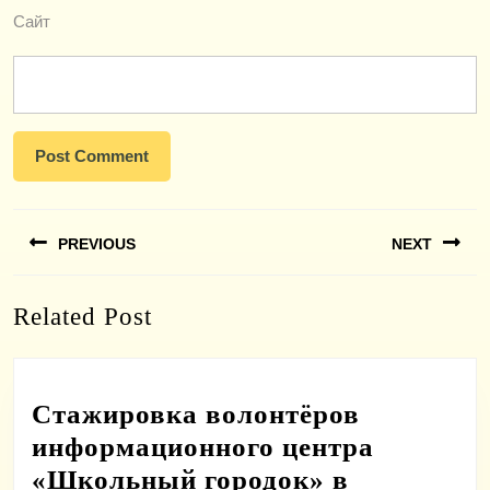
Сайт
Навигация
PREVIOUS
NEXT
по
записям
Previous
Next
Related Post
post:
post:
Стажировка волонтёров
информационного центра
«Школьный городок» в