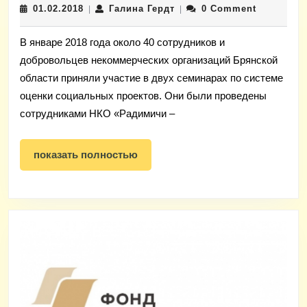
01.02.2018
Галина
01.02.2018
Галина Гердт
0 Comment
|
|
организац
Гердт
дает
В январе 2018 года около 40 сотрудников и
импульсы
добровольцев некоммерческих организаций Брянской
для
области приняли участие в двух семинарах по системе
новых
оценки социальных проектов. Они были проведены
достижени
сотрудниками НКО «Радимичи –
показать
показать полностью
полностью