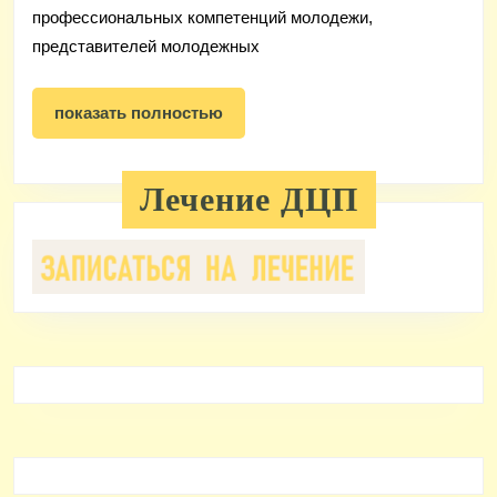
в
профессиональных компетенций молодежи,
представителей молодежных
Новокемпе
показать
показать полностью
полностью
Лечение ДЦП