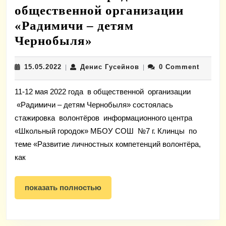
общественной организации
«Радимичи – детям
Стажировка
Чернобыля»
волонтёров
15.05.2022
Денис
15.05.2022
Денис Гусейнов
0 Comment
|
информационного
|
Гусейнов
центра
11-12 мая 2022 года в общественной организации
«Школьный
«Радимичи – детям Чернобыля» состоялась
городок»
стажировка волонтёров информационного центра
в
«Школьный городок» МБОУ СОШ №7 г. Клинцы по
общественной
теме «Развитие личностных компетенций волонтёра,
как
организации
«Радимичи
показать
показать полностью
–
полностью
детям
Чернобыля»