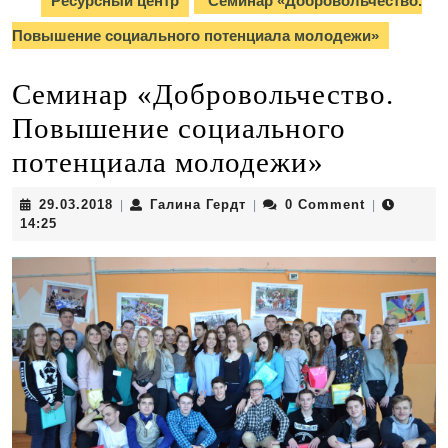
Ресурсный центр
Семинар «Добровольчество.
Повышение социального потенциала молодежи»
Семинар «Добровольчество.
Повышение социального
потенциала молодежи»
29.03.2018
Галина
29.03.2018
Галина Гердт
0 Comment
|
|
|
Гердт
14:25