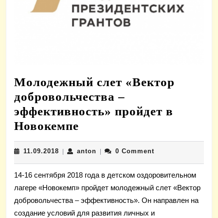
Молодежный слет «Вектор
добровольчества –
эффективность» пройдет в
Молодежный
Новокемпе
слет
11.09.2018
anton
11.09.2018
anton
0 Comment
|
«Вектор
|
добровольчества
14-16 сентября 2018 года в детском оздоровительном
–
лагере «Новокемп» пройдет молодежный слет «Вектор
эффективность»
добровольчества – эффективность». Он направлен на
пройдет
создание условий для развития личных и