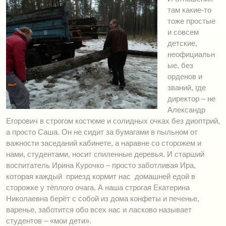
там какие-то
тоже простые
и совсем
детские,
неофициальн
ые, без
орденов и
званий, где
директор – не
Александр
Егорович в строгом костюме и солидных очках без диоптрий,
а просто Саша. Он не сидит за бумагами в пыльном от
важности заседаний кабинете, а наравне со сторожем и
нами, студентами, носит спиленные деревья. И старший
воспитатель Ирина Курочко – просто заботливая Ира,
которая каждый приезд кормит нас домашней едой в
сторожке у тёплого очага. А наша строгая Екатерина
Николаевна берёт с собой из дома конфеты и печенье,
варенье, заботится обо всех нас и ласково называет
студентов – «мои дети».