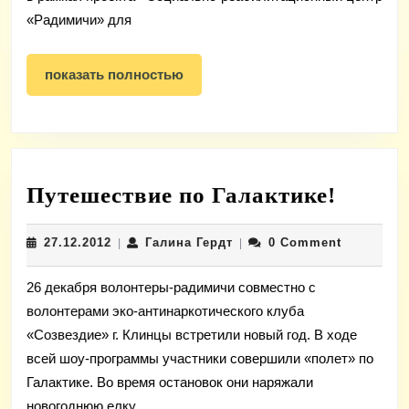
«Радимичи» для
показать
показать полностью
полностью
Путеш
Путешествие по Галактике!
по
27.12.2012
Галина
27.12.2012
Галина Гердт
0 Comment
|
|
Галак
Гердт
26 декабря волонтеры-радимичи совместно с
волонтерами эко-антинаркотического клуба
«Созвездие» г. Клинцы встретили новый год. В ходе
всей шоу-программы участники совершили «полет» по
Галактике. Во время остановок они наряжали
новогоднюю елку