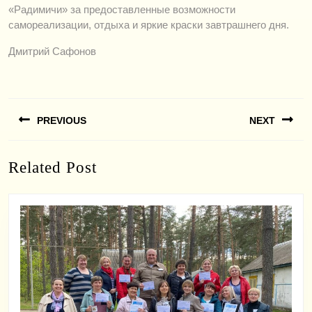
«Радимичи» за предоставленные возможности
самореализации, отдыха и яркие краски завтрашнего дня.
Дмитрий Сафонов
Навигация
PREVIOUS
NEXT
по
записям
Previous
Next
Related Post
post:
post: