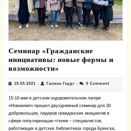
Семинар «Гражданские
инициативы: новые формы и
Семинар
возможности»
«Гражданские
19.05.2021
Галина
19.05.2021
Галина Гердт
0 Comment
|
инициативы:
|
Гердт
новые
15-16 мая в детском оздоровительном лагере
формы
«Новокемп» прошел двухдневный семинар для 30
и
добровольцев, лидеров гражданских инициатив в
возможности»
сфере популяризации чтения – специалистов,
работающих в детских библиотеках города Брянска,