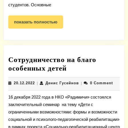
студентов. Основные
показать
показать полностью
полностью
Сотрудничество на благо
Сотрудничество
особенных детей
на
20.12.2022
Денис
20.12.2022
Денис Гусейнов
0 Comment
|
благо
|
Гусейнов
особенных
16 декабря 2022 года в НКО «Радимичи» состоялся
детей
заключительный семинар на тему «Дети с
ограниченными возможностями: формы и возможности
социальной и психолого-педагогической реабилитации»
в рамках проекта «Социально-реабилитационный центр