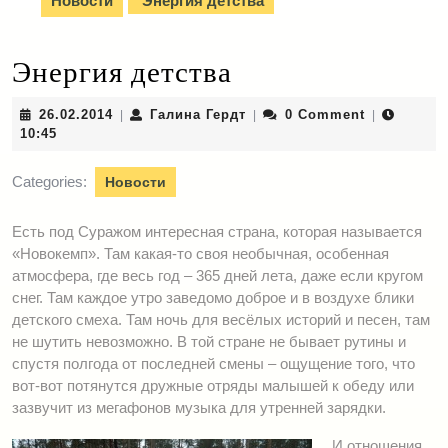
Новости
Энергия детства
Энергия детства
26.02.2014
Галина
26.02.2014
Галина Гердт
0 Comment
|
|
|
Гердт
10:45
Categories:
Новости
Есть под Суражом интересная страна, которая называется
«Новокемп». Там какая-то своя необычная, особенная
атмосфера, где весь год – 365 дней лета, даже если кругом
снег. Там каждое утро заведомо доброе и в воздухе блики
детского смеха. Там ночь для весёлых историй и песен, там
не шутить невозможно. В той стране не бывает рутины и
спустя полгода от последней смены – ощущение того, что
вот-вот потянутся дружные отряды малышей к обеду или
зазвучит из мегафонов музыка для утренней зарядки.
И отношения