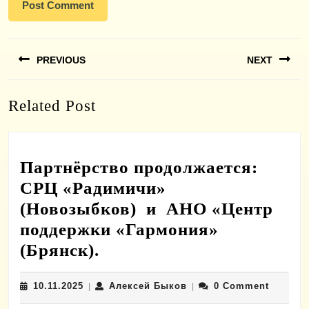
Навигация
PREVIOUS
NEXT
по
записям
Previous
Next
Related Post
post:
post:
Партнёрство продолжается:
СРЦ «Радимичи»
(Новозыбков) и АНО «Центр
поддержки «Гармония»
Партнёрство
(Брянск).
продолжается:
10.11.2025
Алексей
10.11.2025
Алексей Быков
0 Comment
|
СРЦ
|
Быков