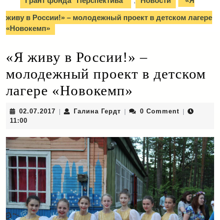
Грант фонда "Перспектива"
,
Новости
«Я
живу в России!» – молодежный проект в детском лагере
«Новокемп»
«Я живу в России!» –
молодежный проект в детском
лагере «Новокемп»
02.07.2017
Галина
02.07.2017
Галина Гердт
0 Comment
|
|
|
Гердт
11:00