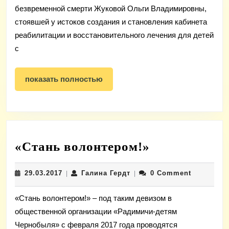
безвременной смерти Жуковой Ольги Владимировны,
стоявшей у истоков создания и становления кабинета
реабилитации и восстановительного лечения для детей
с
показать
показать полностью
полностью
«Стань
«Стань волонтером!»
волонтером!
29.03.2017
Галина
29.03.2017
Галина Гердт
0 Comment
|
|
Гердт
«Стань волонтером!» – под таким девизом в
общественной организации «Радимичи-детям
Чернобыля» с февраля 2017 года проводятся