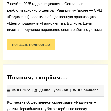
«Радимичи»
7 ноября 2025 года специалисты Социально-
(Новозыбков)
реабилитационного центра «Радимичи» (далее — СРЦ
и
«Радимичи») посетили общественную организацию
АНО
«Центр поддержки «Гармония» в г. Брянске. Цель
«Центр
визита — изучение передового опыта работы с детьми
поддержки
«Гармония»
показать
показать полностью
полностью
(Брянск).
Помним,
Помним, скорбим…
скорбим…
04.03.2022
Денис
04.03.2022
Денис Гусейнов
0 Comment
|
|
Гусейнов
Коллектив общественной организации «Радимичи –
детям Чернобыля» глубоко скорбит по поводу