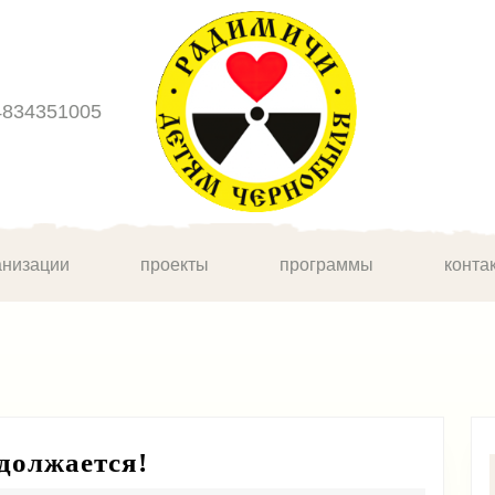
4834351005
анизации
проекты
программы
конта
Обучение
должается!
волонтеров