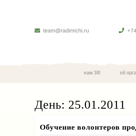
Skip
to
content
Skip
to
team@radimichi.ru
+7
content
нам 38!
об орг
День:
25.01.2011
Обучение волонтеров про