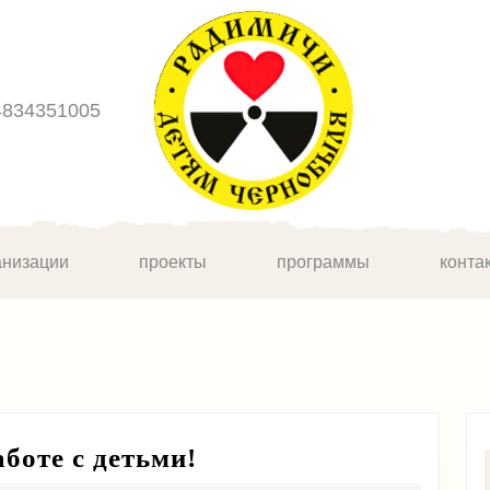
4834351005
анизации
проекты
программы
конта
Волонтеры
боте с детьми!
готовятся