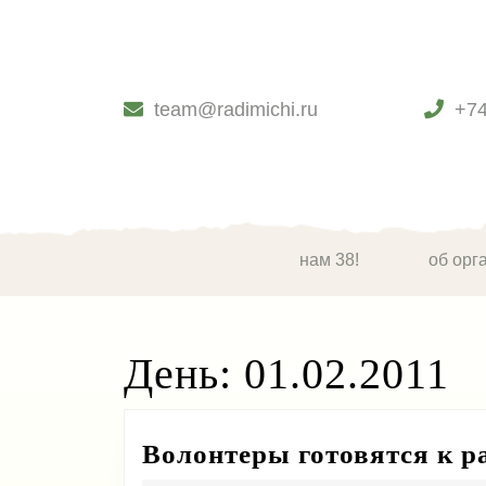
Skip
to
content
Skip
to
team@radimichi.ru
+7
content
нам 38!
об орг
День:
01.02.2011
Волонтеры готовятся к ра