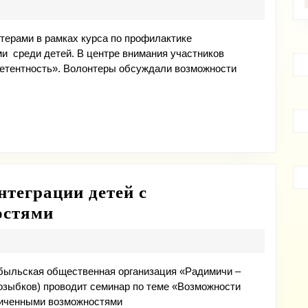
к
работе
терами в рамках курса по профилактике
и среди детей. В центре внимания участников
с
петентность». Волонтеры обсуждали возможности
детьми!
нтеграции детей с
Cеминар
остями
по
обучению
и
обыльская общественная организация «Радимичи –
возыбков) проводит семинар по теме «Возможности
интеграции
аниченными возможностями