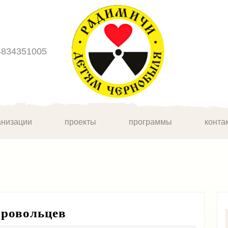
4834351005
анизации
проекты
программы
конта
Вводный
бровольцев
семинар