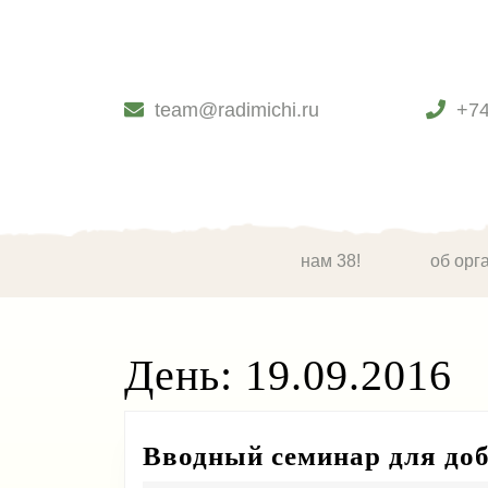
Skip
to
content
Skip
to
team@radimichi.ru
+7
content
нам 38!
об орг
День:
19.09.2016
Вводный семинар для до