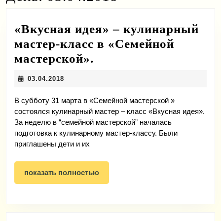
«Вкусная идея» – кулинарный
мастер-класс в «Семейной
«Вкусная
мастерской».
идея»
03.04.2018
03.04.2018
–
кулинарный
В субботу 31 марта в «Семейной мастерской »
состоялся кулинарный мастер – класс «Вкусная идея».
мастер-
За неделю в “семейной мастерской” началась
класс
подготовка к кулинарному мастер-классу. Были
приглашены дети и их
в
«Семейной
показать
показать полностью
мастерской».
полностью