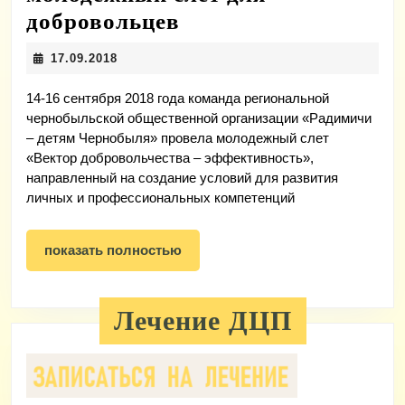
Общественная
добровольцев
организация
17.09.2018
17.09.2018
«Радимичи
–
14-16 сентября 2018 года команда региональной
чернобыльской общественной организации «Радимичи
детям
– детям Чернобыля» провела молодежный слет
Чернобыля»
«Вектор добровольчества – эффективность»,
направленный на создание условий для развития
провела
личных и профессиональных компетенций
молодежный
слет
показать
показать полностью
для
полностью
добровольцев
Лечение ДЦП