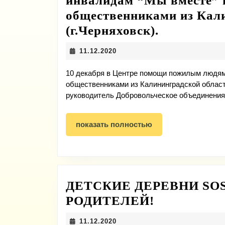
инвалидам “Мы вместе” 
общественниками из Кал
10
(г.Черняховск).
декабря
11.12.2020
11.12.2020
в
Центре
10 декабря в Центре помощи пожилым людям
общественниками из Калининградской област
помощи
руководитель Добровольческое объединения
пожилым
людям
показать
показать полностью
и
полностью
инвалида
“Мы
вместе”
ДЕТСКИЕ ДЕРЕВНИ SO
прошла
ДЕТСКИЕ
РОДИТЕЛЕЙ!
встреча
ДЕРЕВНИ
11.12.2020
11.12.2020