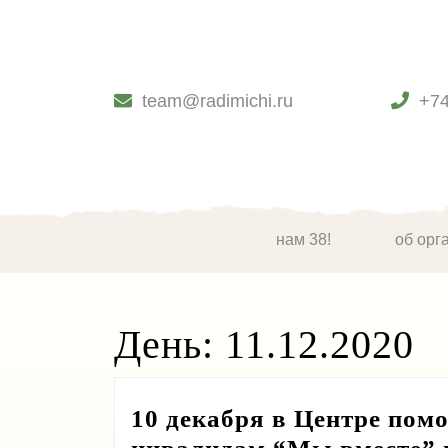
Skip
to
content
Skip
to
team@radimichi.ru
+7
content
нам 38!
об орг
День:
11.12.2020
10 декабря в Центре по