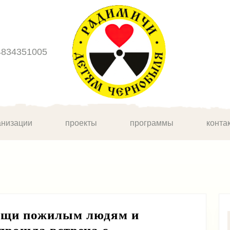
4834351005
анизации
проекты
программы
конта
мощи пожилым людям и