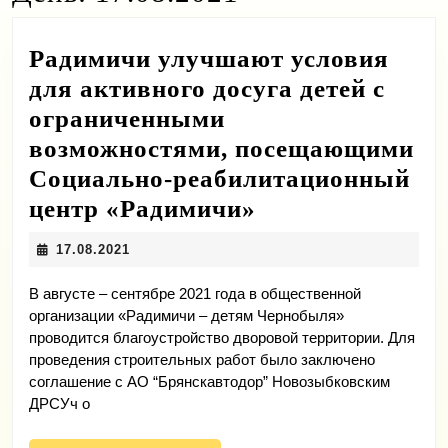
Радимичи улучшают условия
для активного досуга детей с
ограниченными
возможностями, посещающими
Социально-реабилитационный
Радимичи
центр «Радимичи»
улучшают
17.08.2021
17.08.2021
условия
для
В августе – сентябре 2021 года в общественной
организации «Радимичи – детям Чернобыля»
активного
проводится благоустройство дворовой территории. Для
досуга
проведения строительных работ было заключено
соглашение с АО “Брянскавтодор” Новозыбковским
детей
ДРСУч о
с
ограниченным