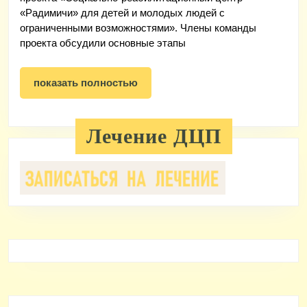
центр
«Радимичи» для детей и молодых людей с
ограниченными возможностями». Члены команды
«Радимичи»
проекта обсудили основные этапы
для
детей
показать
показать полностью
и
полностью
молодых
Лечение ДЦП
людей
с
ограниченными
возможностями»