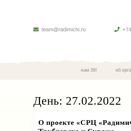
Skip
to
content
Skip
to
team@radimichi.ru
+7
content
нам 38!
об орг
День:
27.02.2022
О проекте «СРЦ «Радимич
О