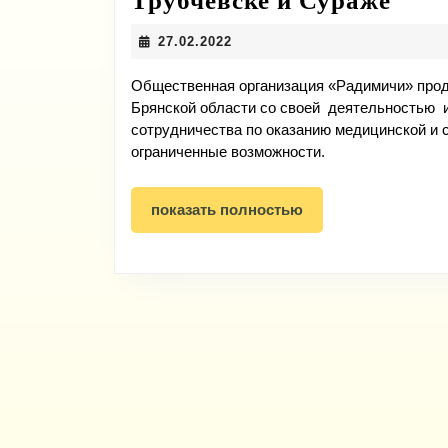
Трубчевске и Сураже
прое
27.02.2022
27.02.2022
«СР
«Ра
Общественная организация «Радимичи» прод
Брянской области со своей деятельностью
расс
сотрудничества по оказанию медицинской и
в
ограниченные возможности.
Брян
Труб
показать
показать полностью
полностью
и
Сур