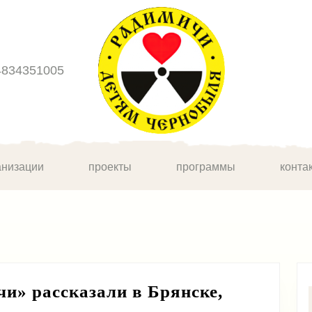
4834351005
анизации
проекты
программы
конта
и» рассказали в Брянске,