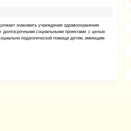
кте
Ц
димичи»
олжает знакомить учреждения здравоохранения
 и долгосрочными социальными проектами с целью
казали
 социально педагогической помощи детям, имеющим
ске,
чевске
аже