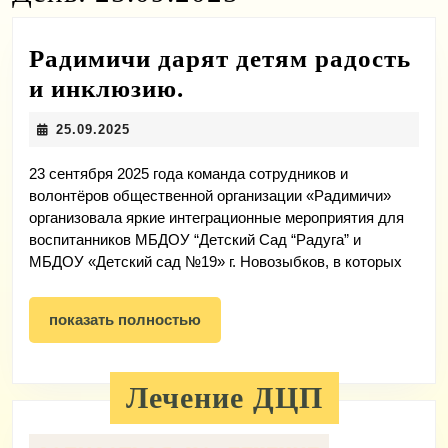
Радимичи дарят детям радость
Радимичи
и инклюзию.
дарят
25.09.2025
25.09.2025
детям
радость
23 сентября 2025 года команда сотрудников и
волонтёров общественной организации «Радимичи»
и
организовала яркие интеграционные мероприятия для
инклюзию.
воспитанников МБДОУ “Детский Сад “Радуга” и
МБДОУ «Детский сад №19» г. Новозыбков, в которых
показать
показать полностью
полностью
Лечение ДЦП