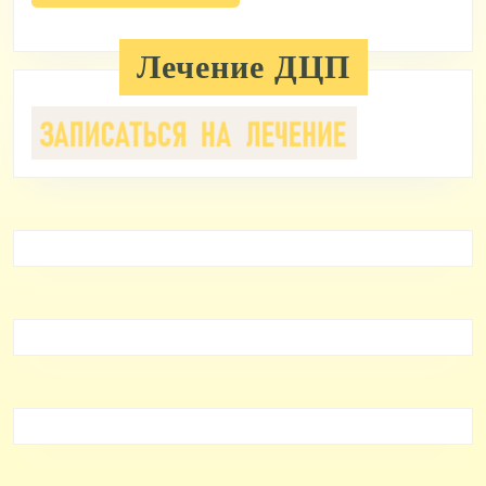
полностью
в
Лечение ДЦП
трудовой
прогрессив
группе