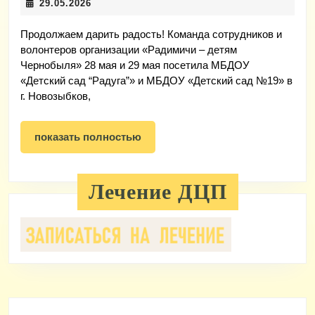
29.05.2026
29.05.2026
ра
Продолжаем дарить радость! Команда сотрудников и
волонтеров организации «Радимичи – детям
Чернобыля» 28 мая и 29 мая посетила МБДОУ
«Детский сад “Радуга”» и МБДОУ «Детский сад №19» в
г. Новозыбков,
показать
показать полностью
полностью
Лечение ДЦП