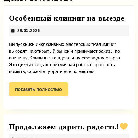
Ос
Особенный клининг на выезде
кли
29.05.2026
29.05.2026
на
вые
Выпускники инклюзивных мастерских “Радимичи”
выходят на открытый рынок и принимают заказы по
клинингу. Клининг- это идеальная сфера для старта.
Это цикличная, алгоритмичная работа: протереть,
помыть, сложить, убрать всё по местам.
показать
показать полностью
полностью
Пр
Продолжаем дарить радость!
да