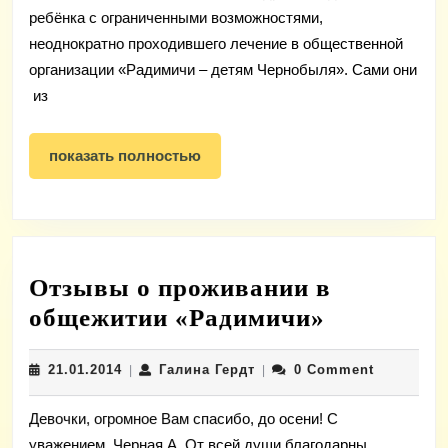
ребёнка с ограниченными возможностями,
неоднократно проходившего лечение в общественной
организации «Радимичи – детям Чернобыля». Сами они
из
показать
показать полностью
полностью
Отзывы о проживании в
Отзывы
общежитии «Радимичи»
о
21.01.2014
Галина
21.01.2014
Галина Гердт
0 Comment
|
|
проживан
Гердт
в
Девочки, огромное Вам спасибо, до осени! С
общежити
уважением, Черная А. От всей души благодарны