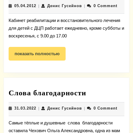
05.04.2012
Денис
05.04.2012
Денис Гусейнов
0 Comment
|
родителей
|
Гусейнов
детей
Кабинет реабилитации и восстановительного лечения
инвалидов
для детей с ДЦП работает ежедневно, кроме субботы и
воскресенья, с 9.00 до 17.00
показать
показать полностью
полностью
Слова
Слова благодарности
благодарнос
31.03.2022
Денис
31.03.2022
Денис Гусейнов
0 Comment
|
|
Гусейнов
Самые тёплые и душевные слова благодарности
оставила Чехович Ольга Александровна, одна из мам