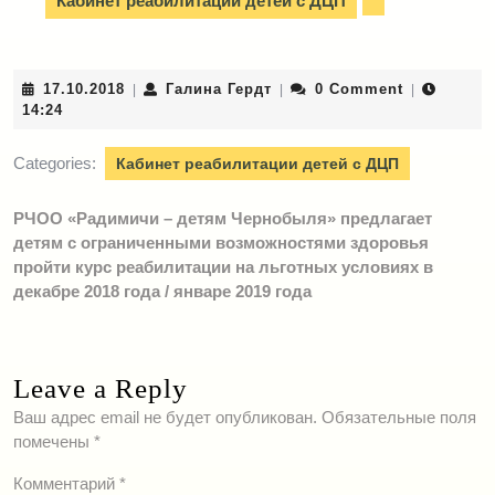
Кабинет реабилитации детей с ДЦП
17.10.2018
Галина
17.10.2018
Галина Гердт
0 Comment
|
|
|
Гердт
14:24
Categories:
Кабинет реабилитации детей с ДЦП
РЧОО «Радимичи – детям Чернобыля» предлагает
детям с ограниченными возможностями здоровья
пройти курс реабилитации на льготных условиях в
декабре 2018 года / январе 2019 года
Leave a Reply
Ваш адрес email не будет опубликован.
Обязательные поля
помечены
*
Комментарий
*