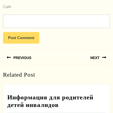
Сайт
Навигация
PREVIOUS
NEXT
по
записям
Previous
Next
Related Post
post:
post:
Информация для родителей
Информация
детей инвалидов
для