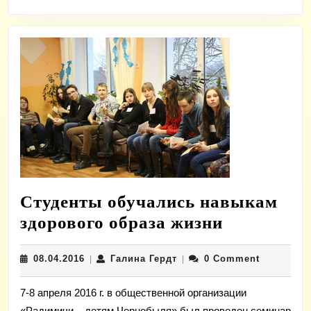
Студенты обучались навыкам
Студенты
здорового образа жизни
обучались
08.04.2016
Галина
08.04.2016
Галина Гердт
0 Comment
|
|
навыкам
Гердт
здорового
7-8 апреля 2016 г. в общественной организации
образа
«Радимичи – детям Чернобыля» был проведен семинар