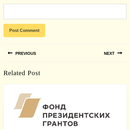
Навигация
PREVIOUS
NEXT
по
записям
Previous
Next
Related Post
post:
post: