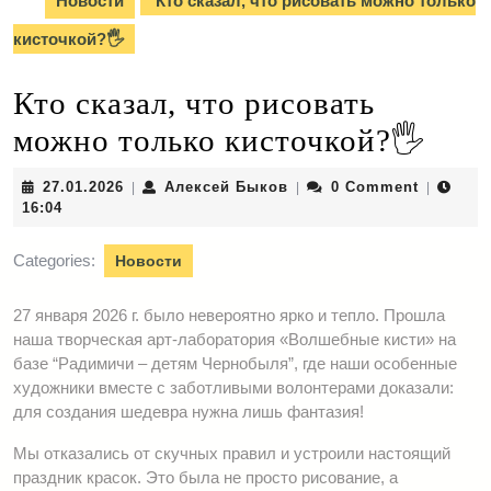
Новости
Кто сказал, что рисовать можно только
кисточкой?🖐️
Кто сказал, что рисовать
можно только кисточкой?🖐️
27.01.2026
Алексей
27.01.2026
Алексей Быков
0 Comment
|
|
|
Быков
16:04
Categories:
Новости
27 января 2026 г. было невероятно ярко и тепло. Прошла
наша творческая арт-лаборатория «Волшебные кисти» на
базе “Радимичи – детям Чернобыля”, где наши особенные
художники вместе с заботливыми волонтерами доказали:
для создания шедевра нужна лишь фантазия!
Мы отказались от скучных правил и устроили настоящий
праздник красок. Это была не просто рисование, а