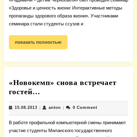
жизни
«Здоровье и ценность жизни: Интерактивные методы
пропаганды здорового образа жизни». Участниками
семинара стали студенты ссузов и
показать
показать полностью
полностью
«Новокемп» снова встречает
«Новокемп»
гостей…
снова
15.08.2013
anton
15.08.2013
anton
0 Comment
|
встречает
|
гостей…
В работе профильной компьютерной смены принимают
участие студенты Миланского государственного