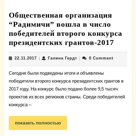
Общественная организация
“Радимичи” вошла в число
победителей второго конкурса
Обще
президентских грантов-2017
орган
22.11.2017
Галина
22.11.2017
Галина Гердт
0 Comment
|
|
“Рад
Гердт
вошл
Сегодня были подведены итоги и объявлены
в
победители второго конкурса президентских грантов в
число
2017 году. На конкурс было подано более 9,5 тысяч
побед
проектов из всех регионов страны. Среди победителей
второ
конкурса –
конку
показать
прези
показать полностью
полностью
грант