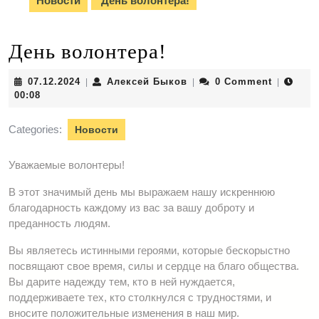
Новости
День волонтера!
День волонтера!
07.12.2024
Алексей
07.12.2024
Алексей Быков
0 Comment
|
|
|
Быков
00:08
Categories:
Новости
Уважаемые волонтеры!
В этот значимый день мы выражаем нашу искреннюю
благодарность каждому из вас за вашу доброту и
преданность людям.
Вы являетесь истинными героями, которые бескорыстно
посвящают свое время, силы и сердце на благо общества.
Вы дарите надежду тем, кто в ней нуждается,
поддерживаете тех, кто столкнулся с трудностями, и
вносите положительные изменения в наш мир.