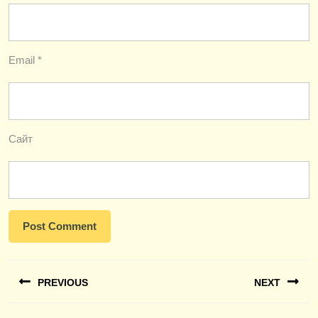
Email
*
Сайт
Навигация
PREVIOUS
NEXT
по
записям
Previous
Next