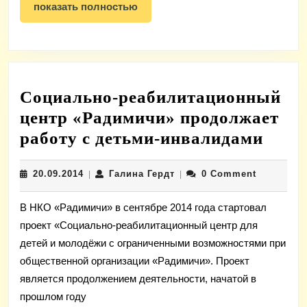
показать
показать полностью
ребят
полностью
Социально-реабилитационный
центр «Радимичи» продолжает
Соци
работу с детьми-инвалидами
реаб
20.09.2014
Галина
20.09.2014
Галина Гердт
0 Comment
|
|
цент
Гердт
«Рад
В НКО «Радимичи» в сентябре 2014 года стартовал
прод
проект «Социально-реабилитационный центр для
рабо
детей и молодёжи с ограниченными возможностями при
с
общественной организации «Радимичи». Проект
деть
является продолжением деятельности, начатой в
прошлом году
инва