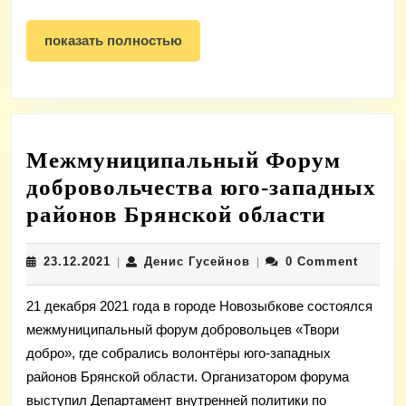
показать
показать полностью
полностью
Межмуниципальный Форум
добровольчества юго-западных
Межму
районов Брянской области
Форум
23.12.2021
Денис
23.12.2021
Денис Гусейнов
0 Comment
|
|
добров
Гусейнов
юго-
21 декабря 2021 года в городе Новозыбкове состоялся
западн
межмуниципальный форум добровольцев «Твори
районо
добро», где собрались волонтёры юго-западных
Брянск
районов Брянской области. Организатором форума
област
выступил Департамент внутренней политики по