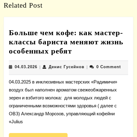
Related Post
post:
post:
Больше чем кофе: как мастер-
классы бариста меняют жизнь
Больше
особенных ребят
чем
04.03.2026
Денис
04.03.2026
Денис Гусейнов
0 Comment
|
кофе:
|
Гусейнов
как
04.03.2025 в инклюзивных мастерских «Радимичи»
мастер-
воздух был наполнен ароматом свежеобжаренных
классы
зерен и взбитого молока: для молодых людей с
бариста
ограниченными возможностями здоровья ( далее с
меняют
ОВЗ) Александр Морозов, управляющий кофейни
«Julius
жизнь
особенных