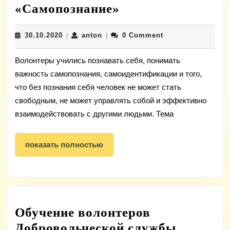
«Самопознание»
«Самопознание»
30.10.2020
anton
30.10.2020
anton
0 Comment
|
|
Волонтеры учились познавать себя, понимать
важность самопознания, самоидентификации и того,
что без познания себя человек не может стать
свободным, не может управлять собой и эффективно
взаимодействовать с другими людьми. Тема
показать
показать полностью
полностью
Обучение волонтеров
Добровольческой службы