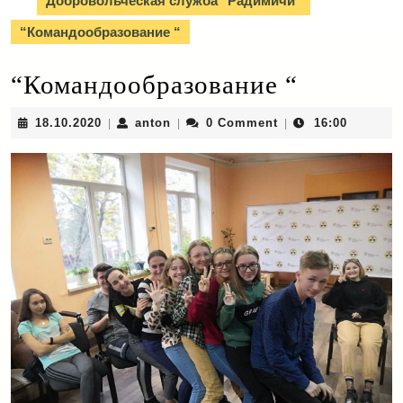
Добровольческая служба "Радимичи"
“Командообразование “
“Командообразование “
18.10.2020
anton
18.10.2020
anton
0 Comment
16:00
|
|
|