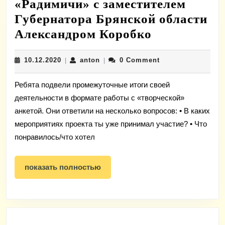
«Радимичи» с заместителем
Губернатора Брянской области
Встреча
Александром Коробко
активистов
10.12.2020
anton
10.12.2020
anton
0 Comment
|
|
Добровольч
службы
Ребята подвели промежуточные итоги своей
«Радимичи
деятельности в формате работы с «творческой»
с
анкетой. Они ответили на несколько вопросов: • В каких
заместител
мероприятиях проекта ты уже принимал участие? • Что
Губернатор
понравилось/что хотел
Брянской
показать
области
показать полностью
полностью
Александр
Коробко