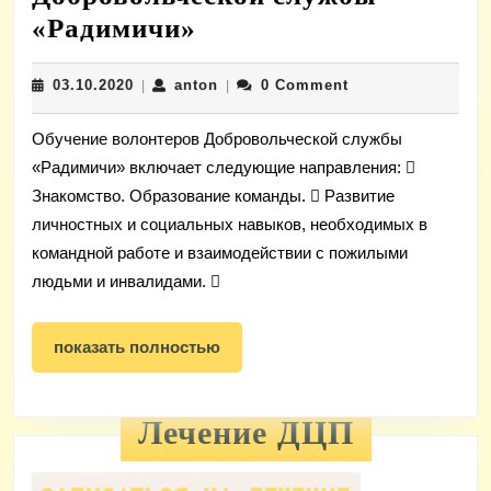
Обучение
«Радимичи»
волонтеров
03.10.2020
anton
03.10.2020
anton
0 Comment
|
Добровольческой
|
службы
Обучение волонтеров Добровольческой службы
«Радимичи»
«Радимичи» включает следующие направления: 
Знакомство. Образование команды.  Развитие
личностных и социальных навыков, необходимых в
командной работе и взаимодействии с пожилыми
людьми и инвалидами. 
показать
показать полностью
полностью
Лечение ДЦП