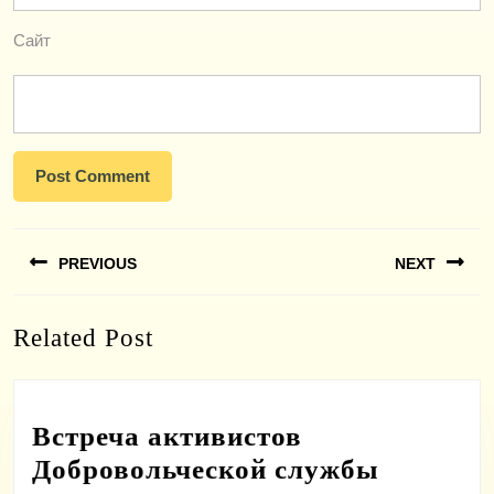
Сайт
Навигация
PREVIOUS
NEXT
по
записям
Previous
Next
Related Post
post:
post:
Встреча активистов
Добровольческой службы