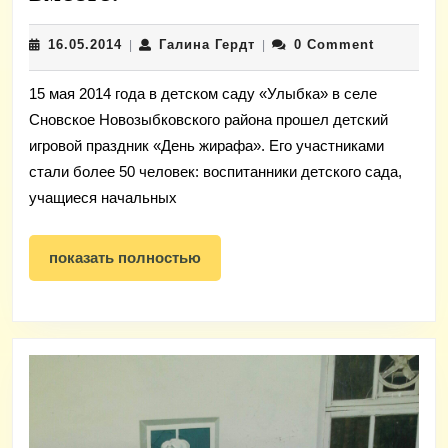
и
16.05.2014
Галина
16.05.2014
Галина Гердт
0 Comment
родители
|
|
Гердт
учатся
15 мая 2014 года в детском саду «Улыбка» в селе
играть
Сновское Новозыбковского района прошел детский
вместе!
игровой праздник «День жирафа». Его участниками
стали более 50 человек: воспитанники детского сада,
учащиеся начальных
показать
показать полностью
полностью