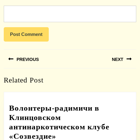
Навигация
PREVIOUS
NEXT
по
записям
Previous
Next
Related Post
post:
post:
Волонтеры-радимичи в
Клинцовском
антинаркотическом клубе
Волонтеры-
«Созвездие»