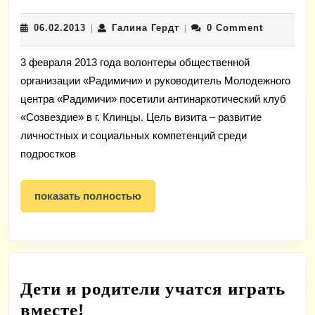
радимичи
06.02.2013
Галина
06.02.2013
Галина Гердт
0 Comment
|
в
|
Гердт
Клинцовском
3 февраля 2013 года волонтеры общественной
антинаркотическом
организации «Радимичи» и руководитель Молодежного
клубе
центра «Радимичи» посетили антинаркотический клуб
«Созвездие»
«Созвездие» в г. Клинцы. Цель визита – развитие
личностных и социальных компетенций среди
подростков
показать
показать полностью
полностью
Дети и родители учатся играть
Дети
вместе!