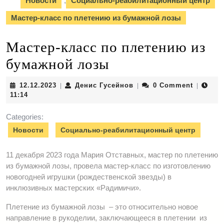
Новости
,
Социально-реабилитационный центр
Мастер-класс по плетению из бумажной лозы
Мастер-класс по плетению из
бумажной лозы
12.12.2023
Денис
12.12.2023
Денис Гусейнов
0 Comment
|
|
|
Гусейнов
11:14
Categories:
Новости
Социально-реабилитационный центр
11 декабря 2023 года Мария Отставных, мастер по плетению
из бумажной лозы, провела мастер-класс по изготовлению
новогодней игрушки (рождественской звезды) в
инклюзивных мастерских «Радимичи».
Плетение из бумажной лозы – это относительно новое
направление в рукоделии, заключающееся в плетении из