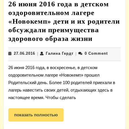
26 июня 2016 года в детском
оздоровительном лагере
«Новокемп» дети и их родители
обсуждали преимущества
26
здорового образа жизни
июня
27.06.2016
Галина
27.06.2016
Галина Гердт
0 Comment
|
|
2016
Гердт
года
26 июня 2016 года, в воскресенье, в детском
в
оздоровительном лагере «Новокемп» прошел
детском
Родительский день. Более 100 родителей приехали в
оздоровит
лагерь навестить своих детей, отдыхающих здесь в
лагере
настоящее время. Чтобы сделать
«Новокем
показать
дети
показать полностью
полностью
и