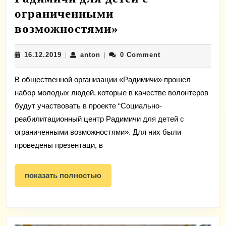
ограниченными
Волонтеры
возможностями»
проекта
16.12.2019
anton
16.12.2019
anton
0 Comment
|
|
«Социально-
реабилитационн
В общественной организации «Радимичи» прошел
центр
набор молодых людей, которые в качестве волонтеров
Радимичи
будут участвовать в проекте “Социально-
для
реабилитационный центр Радимичи для детей с
детей
ограниченными возможностями». Для них были
проведены презентаци, в
с
ограниченными
показать
показать полностью
возможностями»
полностью