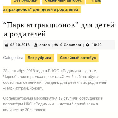
Без рубрики
,
Семейный автобус
“Парк
аттракционов” для детей и родителей
“Парк аттракционов” для детей
и родителей
02.10.2018
anton
02.10.2018
anton
0 Comment
18:40
|
|
|
Categories:
Без рубрики
Семейный автобус
28 сентября 2018 года в РЧОО «Радимичи – детям
Чернобыля» в рамках проекта «Семейный автобус»
состоялся семейный праздник для детей и их родителей
«Парк аттракционов».
Организаторами мероприятия выступили сотрудники и
волонтёры НКО «Радимичи — детям Чернобыля» в
количестве 20 человек.