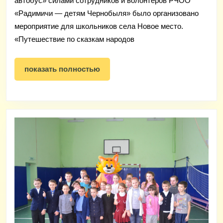
автобус» силами сотрудников и волонтеров РЧОО
Но
«Радимичи — детям Чернобыля» было организовано
Ме
мероприятие для школьников села Новое место.
«Путешествие по сказкам народов
показать
показать полностью
полностью