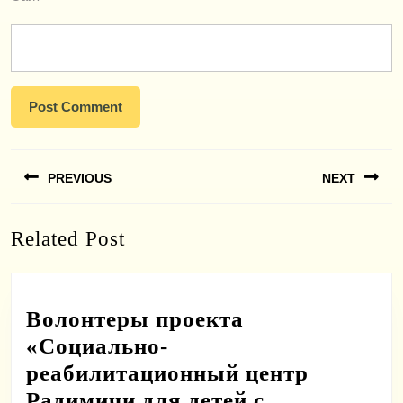
Навигация
PREVIOUS
NEXT
по
записям
Previous
Next
Related Post
post:
post:
Волонтеры проекта
«Социально-
реабилитационный центр
Радимичи для детей с