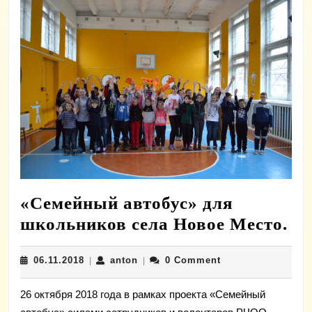
«Семейный автобус» для
«С
школьников села Новое Место.
ав
06.11.2018
anton
06.11.2018
anton
0 Comment
|
|
дл
шк
26 октября 2018 года в рамках проекта «Семейный
се