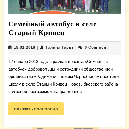
Семейный автобус в селе
Семейный
Старый Кривец
автобус
19.01.2018
Галина
19.01.2018
Галина Гердт
0 Comment
|
в
|
Гердт
селе
17 января 2018 года в рамках проекта «Семейный
Старый
автобус» добровольцы и сотрудники общественной
Кривец
организации «Радимичи – детям Чернобыля» посетили
школу в селе Старый Кривец Новозыбковского района
с игровой программой, направленной
показать
показать полностью
полностью