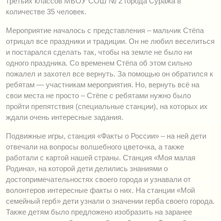
третьих классов МБОУ СОШ № 2 города Суража в
количестве 35 человек.
Мероприятие началось с представления – мальчик Стёпа
отрицал все праздники и традиции. Он не любил веселиться
и постарался сделать так, чтобы на земле не было ни
одного праздника. Со временем Стёпа об этом сильно
пожалел и захотел все вернуть. За помощью он обратился к
ребятам — участникам мероприятия. Но, вернуть всё на
свои места не просто – Стёпе с ребятами нужно было
пройти препятствия (специальные станции), на которых их
ждали очень интересные задания.
Подвижные игры, станция «Факты о России» – на ней дети
отвечали на вопросы волшебного цветочка, а также
работали с картой нашей страны. Станция «Моя малая
Родина», на которой дети делились знаниями о
достопримечательностях своего города и узнавали от
волонтеров интересные факты о них. На станции «Мой
семейный герб» дети узнали о значении герба своего города.
Также детям было предложено изобразить на заранее