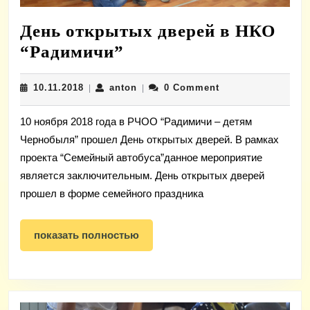
День открытых дверей в НКО
День
“Радимичи”
открытых
10.11.2018
anton
10.11.2018
anton
0 Comment
|
дверей
|
в
10 ноября 2018 года в РЧОО “Радимичи – детям
НКО
Чернобыля” прошел День открытых дверей. В рамках
“Радимичи”
проекта “Семейный автобуса”данное мероприятие
является заключительным. День открытых дверей
прошел в форме семейного праздника
показать
показать полностью
полностью