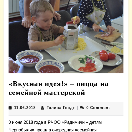
«Вкусная идея!» – пицца на
«Вкусная
семейной мастерской
идея!»
11.06.2018
Галина
11.06.2018
Галина Гердт
0 Comment
|
|
–
Гердт
пицца
9 июня 2018 года в РЧОО «Радимичи – детям
на
Чернобыля» прошла очередная «семейная