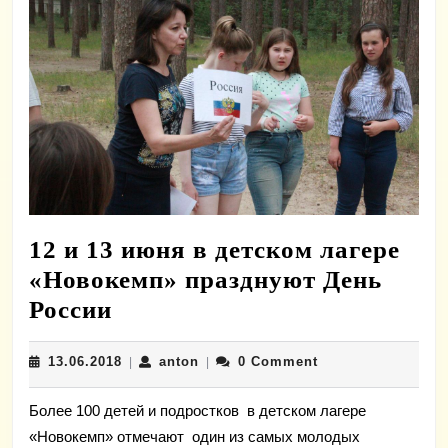
12 и 13 июня в детском лагере
«Новокемп» празднуют День
12
России
и
13.06.2018
anton
13.06.2018
anton
0 Comment
13
|
|
июня
Более 100 детей и подростков в детском лагере
в
«Новокемп» отмечают один из самых молодых