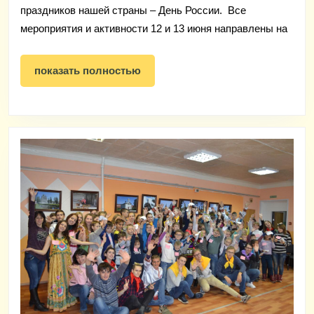
детском
праздников нашей страны – День России. Все
лагере
мероприятия и активности 12 и 13 июня направлены на
«Новокемп»
празднуют
показать
показать полностью
полностью
День
России