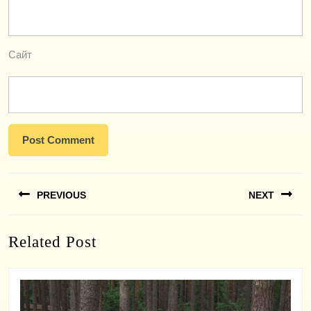
Сайт
Навигация
PREVIOUS
NEXT
по
записям
Previous
Next
Related Post
post:
post: