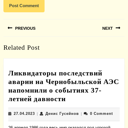
Навигация
PREVIOUS
NEXT
по
записям
Previous
Next
Related Post
post:
post:
Ликвидаторы последствий
аварии на Чернобыльской АЭС
напомнили о событиях 37-
Ликвидаторы
летней давности
последствий
27.04.2023
Денис
27.04.2023
Денис Гусейнов
0 Comment
|
аварии
|
Гусейнов
на
26 апреля 1986 года весь мир оказался под угрозой