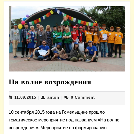
На
На волне возрождения
волне
11.09.2015
anton
11.09.2015
anton
0 Comment
|
|
возрожден
10 сентября 2015 года на Гомельщине прошло
тематическое мероприятие под названием «На волне
возрождения». Мероприятие по формированию