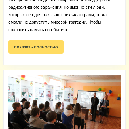
Чернобыльской
радиоактивного заражения, но именно эти люди,
АЭС
которых сегодня называют ликвидаторами, тогда
напомнили
смогли не допустить мировой трагедии. Чтобы
о
сохранить память о событиях
событиях
показать
37-
показать полностью
полностью
летней
давности