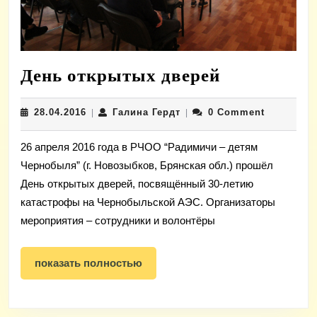
День
День открытых дверей
открытых
28.04.2016
Галина
28.04.2016
Галина Гердт
0 Comment
|
|
дверей
Гердт
26 апреля 2016 года в РЧОО “Радимичи – детям
Чернобыля” (г. Новозыбков, Брянская обл.) прошёл
День открытых дверей, посвящённый 30-летию
катастрофы на Чернобыльской АЭС. Организаторы
мероприятия – сотрудники и волонтёры
показать
показать полностью
полностью