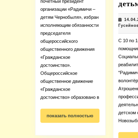
почетный президент
движения
деть
организации «Радимичи –
«Гражданск
детям Чернобыля», избран
14.04.
достоинство
исполняющим обязанности
Гусейно
председателя
С 10 по 
общероссийского
помощник
общественного движения
Социаль
«Гражданское
реабилит
достоинство».
“Радимич
Общероссийское
волонтёр
общественное движение
Атрошенк
«Гражданское
професс
достоинство» образовано в
деятельн
детском 
показать
показать полностью
Новозыб
полностью