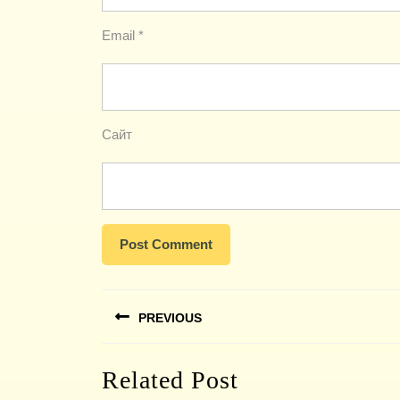
Email
*
Сайт
Навигация
PREVIOUS
по
записям
Previous
Related Post
post: