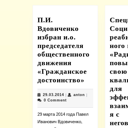
П.И.
Спец
Вдовиченко
Соци
избран и.о.
реаб
председателя
ного
общественного
«Рад
движения
пов
«Гражданское
свою
П.И.
достоинство»
квал
Вдовиченко
для
29.03.2014
anton
29.03.2014
anton
|
избран
|
эффе
0 Comment
и.о.
взаи
председател
я с
29 марта 2014 года Павел
общественн
него
Иванович Вдовиченко,