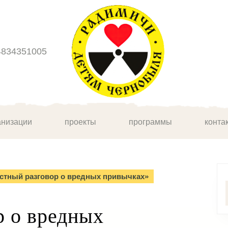
4834351005
анизации
проекты
программы
конта
стный разговор о вредных привычках»
р о вредных