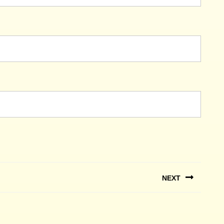
NEXT
Next
post: