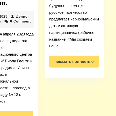
Специалисты
«Радими
ми.
будущее – немецко-
ое
Социально-
русское партнерство
14.04.2023
2023
Денис
»
реабилитационного
|
предлагает чернобыльским
Денис
в
0 Comment
|
центра
детям активную
Гусейнов
«Радимичи»
партиципацию» (рабочее
14 апреля 2023 года
название: «Мы создаем
повышают
 спец.педагога
наше
но-
свою
ационного центра
квалификацию
и” Виола Глонти и
показать
показать полностью
для
полностью
-радимич Ирина
эффективного
о, в
взаимодействия
иональной
с
ости – логопед в
саду № 13 г.
неговорящими
ков,
детьми.