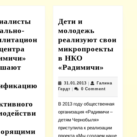
иалисты
Дети и
ально-
молодежь
илитацион
реализуют свои
 центра
микропроекты
имичи»
в НКО
Дети
ышают
«Радимичи»
и
31.01.2013
31.01.2013
Галина
|
молодеж
ификацию
Галина
Гердт
0 Comment
|
реализу
Гердт
свои
ктивного
В 2013 году общественная
микропр
модействи
организация «Радимичи –
детям Чернобыля»
я
в
приступила к реализации
ого
НКО
ворящими
проекта «Мы создаем наше