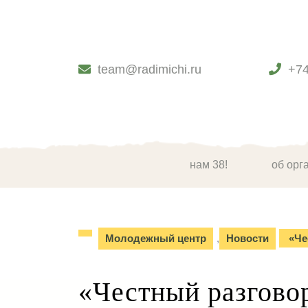
Skip
to
content
Skip
to
team@radimichi.ru
+7
content
нам 38!
об орг
Молодежный центр
,
Новости
«Че
«Честный разгово