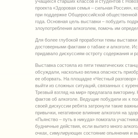
учащихся старших классов и студентов г. Ново
проекта «Здоровая семья – сильная Россия», 
при поддержке Общероссийской общественной о
года. Основная цель выставки – побудить подр
злоупотребления алкоголем, помочь им опреде
Для более глубокой проработки темы выставки
достоверными фактами о табаке и алкоголе. И
придавало дискуссиям остроту содержания и р
Выставка состояла из пяти тематических станц
обсуждали, насколько велика опасность приобр
ее оборвать. На площадке «Честный разговор» 
выйти из сложных ситуаций, связанных с куре
Трезвый взгляд на мир» предлагала викторину. 
фактов об алкоголе. Ведущие побудили их к по
своей дискуссии ребята затронули такие важны
привычки, негативное влияние алкоголя на здо
«Пьянство – путь в никуда» помогала участник
будничные действия, если выпито много алкого
очках, симулирующих состояние опьянения и 