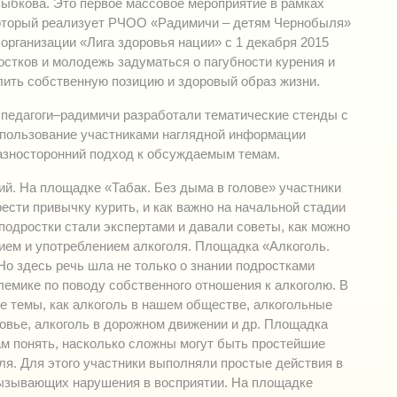
зыбкова. Это первое массовое мероприятие в рамках
который реализует РЧОО «Радимичи – детям Чернобыля»
рганизации «Лига здоровья нации» с 1 декабря 2015
остков и молодежь задуматься о пагубности курения и
лить собственную позицию и здоровый образ жизни.
 педагоги–радимичи разработали тематические стенды с
спользование участниками наглядной информации
азносторонний подход к обсуждаемым темам.
ий. На площадке «Табак. Без дыма в голове» участники
ести привычку курить, и как важно на начальной стадии
подростки стали экспертами и давали советы, как можно
нием и употреблением алкоголя. Площадка «Алкоголь.
Но здесь речь шла не только о знании подростками
лемике по поводу собственного отношения к алкоголю. В
е темы, как алкоголь в нашем обществе, алкогольные
ровье, алкоголь в дорожном движении и др. Площадка
ам понять, насколько сложны могут быть простейшие
ля. Для этого участники выполняли простые действия в
вызывающих нарушения в восприятии. На площадке