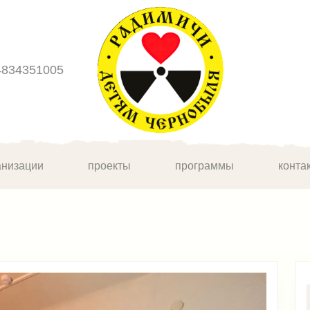
4834351005
анизации
проекты
программы
конта