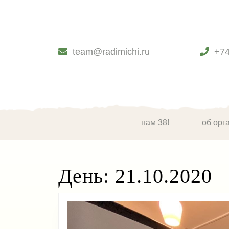
Skip
to
content
Skip
to
team@radimichi.ru
+7
content
нам 38!
об орг
День:
21.10.2020