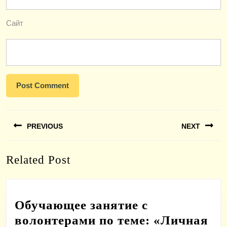
Сайт
Навигация
PREVIOUS
NEXT
по
записям
Previous
Next
Related Post
post:
post:
Обучающее занятие с
волонтерами по теме: «Личная