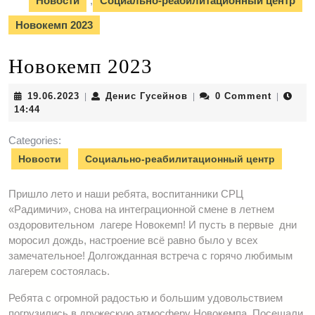
Новости
,
Социально-реабилитационный центр
Новокемп 2023
Новокемп 2023
19.06.2023
Денис
19.06.2023
Денис Гусейнов
0 Comment
|
|
|
Гусейнов
14:44
Categories:
Новости
Социально-реабилитационный центр
Пришло лето и наши ребята, воспитанники СРЦ
«Радимичи», снова на интеграционной смене в летнем
оздоровительном лагере Новокемп! И пусть в первые дни
моросил дождь, настроение всё равно было у всех
замечательное! Долгожданная встреча с горячо любимым
лагерем состоялась.
Ребята с огромной радостью и большим удовольствием
погрузились в дружескую атмосферу Новокемпа. Посещали