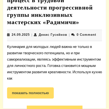
процесс в трудовой
деятельности прогрессивной
группы инклюзивных
Кулинари
мастерских «Радимичи»
как
24.09.2025
Денис
24.09.2025
Денис Гусейнов
0 Comment
|
|
важный
Гусейнов
процесс
Кулинария для молодых людей важна не только в
в
развитии творческого потенциала, но и при
трудовой
самореализации, являясь эффективным инструментом
деятельно
для личностного роста. Готовка становится мощным
прогресс
инструментом развития креативности. Используя кухню
как
группы
инклюзи
показать
показать полностью
мастерск
полностью
«Радимич