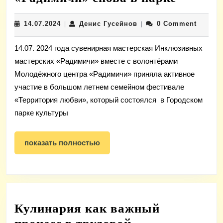
мастер
14.07.2024
Денис
14.07.2024
Денис Гусейнов
0 Comment
|
|
«Радим
Гусейнов
снова
14.07. 2024 года сувенирная мастерская Инклюзивных
в
мастерских «Радимичи» вместе с волонтёрами
парке
Молодёжного центра «Радимичи» приняла активное
участие в большом летнем семейном фестивале
«Территория любви», который состоялся в Городском
парке культуры
показать
показать полностью
полностью
Кулинария как важный