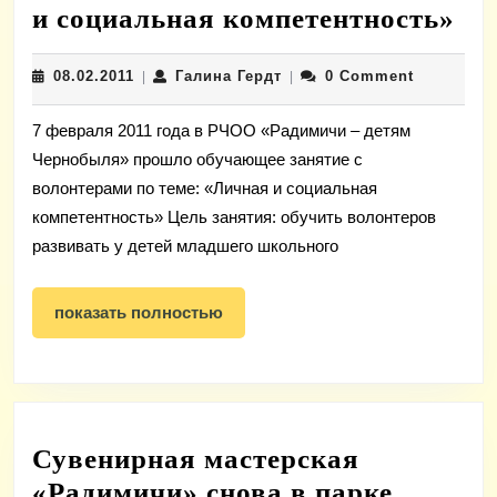
Об
и социальная компетентность»
за
08.02.2011
Галина
08.02.2011
Галина Гердт
0 Comment
|
|
с
Гердт
во
7 февраля 2011 года в РЧОО «Радимичи – детям
по
Чернобыля» прошло обучающее занятие с
тем
волонтерами по теме: «Личная и социальная
«Л
компетентность» Цель занятия: обучить волонтеров
и
развивать у детей младшего школьного
со
показать
ко
показать полностью
полностью
Сувенирная мастерская
Сувени
«Радимичи» снова в парке