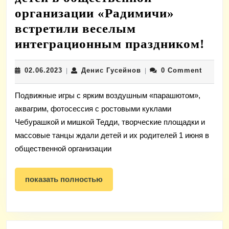
организации «Радимичи»
встретили веселым
Меж
интеграционным праздником!
ден
02.06.2023
Денис
02.06.2023
Денис Гусейнов
0 Comment
|
|
защ
Гусейнов
дет
Подвижные игры с ярким воздушным «парашютом»,
в
аквагрим, фотосессия с ростовыми куклами
общ
Чебурашкой и мишкой Тедди, творческие площадки и
орг
массовые танцы ждали детей и их родителей 1 июня в
«Ра
общественной организации
вст
показать
вес
показать полностью
полностью
инт
пра