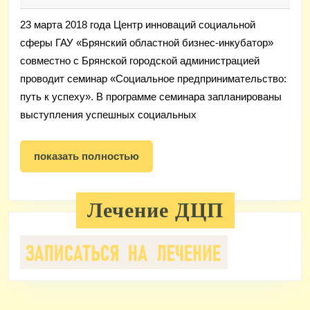
сферы
23 марта 2018 года Центр инноваций социальной
приглашает
сферы ГАУ «Брянский областной бизнес-инкубатор»
на
совместно с Брянской городской администрацией
бесплатный
проводит семинар «Социальное предпринимательство:
семинар.
путь к успеху». В программе семинара запланированы
выступления успешных социальных
показать
показать полностью
полностью
Лечение ДЦП