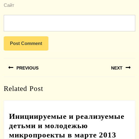
Сайт
Навигация
PREVIOUS
NEXT
по
записям
Previous
Next
Related Post
post:
post:
Инициируемые и реализуемые
детьми и молодежью
микропроекты в марте 2013