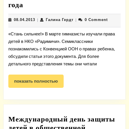
Инициируемые
года
и
08.04.2013
Галина
08.04.2013
Галина Гердт
0 Comment
реализуемые
|
|
Гердт
детьми
«Стань сильнее!» В марте гимназисты изучали права
и
детей в НКО «Радимичи». Семиклассники
молодежью
познакомились с Конвенцией ООН о правах ребенка,
микропроекты
обсудили статьи этого документа. Для более
в
детального представления темы они читали
марте
2013
показать
показать полностью
полностью
года
Международный день защиты
детей в общественной