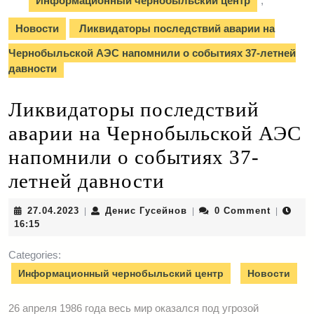
Информационный чернобыльский центр
,
Новости
Ликвидаторы последствий аварии на
Чернобыльской АЭС напомнили о событиях 37-летней
давности
Ликвидаторы последствий
аварии на Чернобыльской АЭС
напомнили о событиях 37-
летней давности
27.04.2023
Денис
27.04.2023
Денис Гусейнов
0 Comment
|
|
|
Гусейнов
16:15
Categories:
Информационный чернобыльский центр
Новости
26 апреля 1986 года весь мир оказался под угрозой