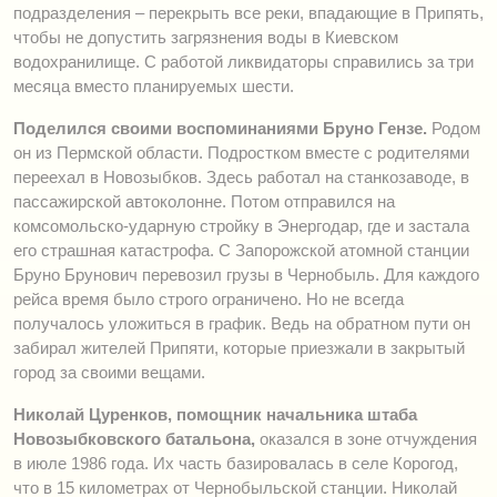
подразделения – перекрыть все реки, впадающие в Припять,
чтобы не допустить загрязнения воды в Киевском
водохранилище. С работой ликвидаторы справились за три
месяца вместо планируемых шести.
Поделился своими воспоминаниями Бруно Гензе.
Родом
он из Пермской области. Подростком вместе с родителями
переехал в Новозыбков. Здесь работал на станкозаводе, в
пассажирской автоколонне. Потом отправился на
комсомольско-ударную стройку в Энергодар, где и застала
его страшная катастрофа. С Запорожской атомной станции
Бруно Брунович перевозил грузы в Чернобыль. Для каждого
рейса время было строго ограничено. Но не всегда
получалось уложиться в график. Ведь на обратном пути он
забирал жителей Припяти, которые приезжали в закрытый
город за своими вещами.
Николай Цуренков, помощник начальника штаба
Новозыбковского батальона,
оказался в зоне отчуждения
в июле 1986 года. Их часть базировалась в селе Корогод,
что в 15 километрах от Чернобыльской станции. Николай