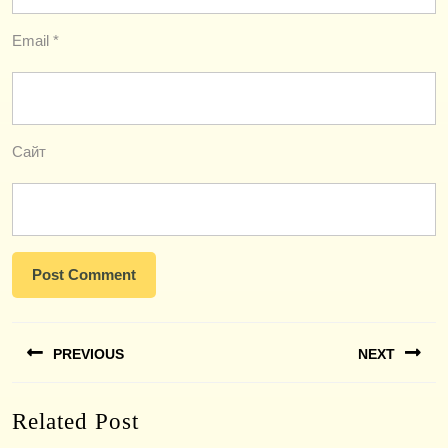
Email
*
Сайт
Навигация
PREVIOUS
NEXT
по
записям
Previous
Next
Related Post
post:
post: