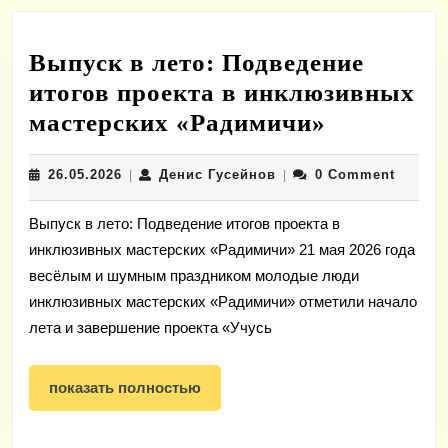
Выпуск в лето: Подведение
итогов проекта в инклюзивных
Выпуск
мастерских «Радимичи»
в
26.05.2026
Денис
26.05.2026
Денис Гусейнов
0 Comment
|
|
лето:
Гусейнов
Подведен
Выпуск в лето: Подведение итогов проекта в
итогов
инклюзивных мастерских «Радимичи» 21 мая 2026 года
проекта
весёлым и шумным праздником молодые люди
в
инклюзивных мастерских «Радимичи» отметили начало
инклюзи
лета и завершение проекта «Учусь
мастерск
показать
«Радимич
показать полностью
полностью