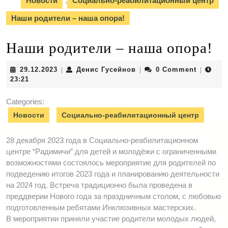
Новости
,
Социально-реабилитационный центр
Наши родители – наша опора!
Наши родители – наша опора!
29.12.2023
Денис
29.12.2023
Денис Гусейнов
0 Comment
|
|
|
Гусейнов
23:21
Categories:
Новости
Социально-реабилитационный центр
28 декабря 2023 года в Социально-реабилитационном
центре “Радимичи” для детей и молодёжи с ограниченными
возможностями состоялось мероприятие для родителей по
подведению итогов 2023 года и планированию деятельности
на 2024 год. Встреча традиционно была проведена в
преддверии Нового года за праздничным столом, с любовью
подготовленным ребятами Инклюзивных мастерских.
В мероприятии приняли участие родители молодых людей,