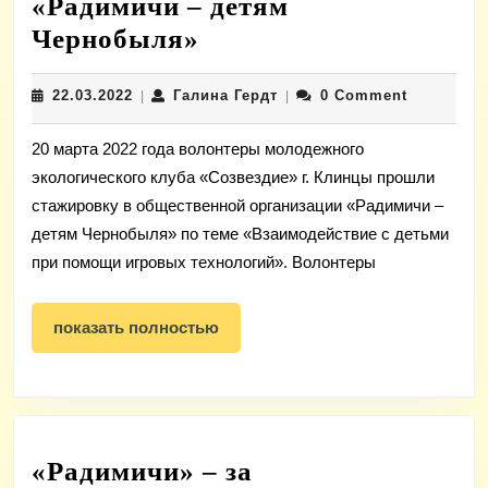
«Радимичи – детям
Волонтеры
Чернобыля»
клуба
22.03.2022
Галина
22.03.2022
Галина Гердт
0 Comment
|
«Созвездие»
|
Гердт
прошли
20 марта 2022 года волонтеры молодежного
стажировку
экологического клуба «Созвездие» г. Клинцы прошли
в
стажировку в общественной организации «Радимичи –
общественной
детям Чернобыля» по теме «Взаимодействие с детьми
организации
при помощи игровых технологий». Волонтеры
«Радимичи
–
показать
показать полностью
полностью
детям
Чернобыля»
«Радимичи» – за