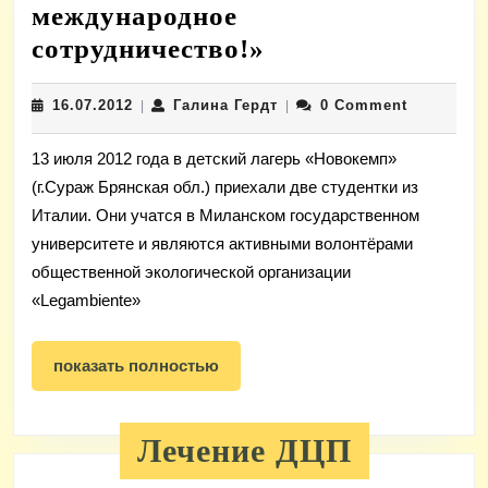
международное
«Радимичи»
сотрудничество!»
–
16.07.2012
Галина
16.07.2012
Галина Гердт
0 Comment
|
за
|
Гердт
международное
13 июля 2012 года в детский лагерь «Новокемп»
сотрудничество!
(г.Сураж Брянская обл.) приехали две студентки из
Италии. Они учатся в Миланском государственном
университете и являются активными волонтёрами
общественной экологической организации
«Legambiente»
показать
показать полностью
полностью
Лечение ДЦП