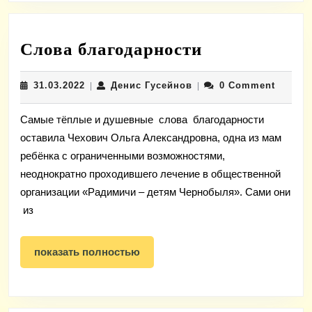
Слова
Слова благодарности
благодарнос
31.03.2022
Денис
31.03.2022
Денис Гусейнов
0 Comment
|
|
Гусейнов
Самые тёплые и душевные слова благодарности
оставила Чехович Ольга Александровна, одна из мам
ребёнка с ограниченными возможностями,
неоднократно проходившего лечение в общественной
организации «Радимичи – детям Чернобыля». Сами они
из
показать
показать полностью
полностью