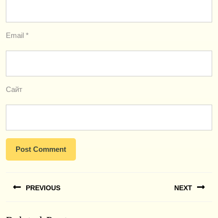
Email
*
Сайт
Навигация
PREVIOUS
NEXT
по
записям
Previous
Next