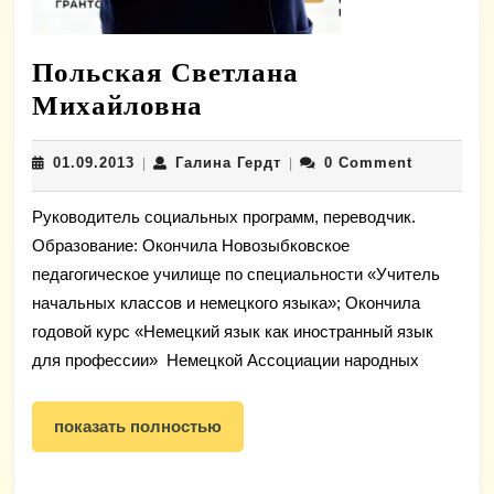
Польская Светлана
Польская
Михайловна
Светлана
01.09.2013
Галина
01.09.2013
Галина Гердт
0 Comment
|
Михайловна
|
Гердт
Руководитель социальных программ, переводчик.
Образование: Окончила Новозыбковское
педагогическое училище по специальности «Учитель
начальных классов и немецкого языка»; Окончила
годовой курс «Немецкий язык как иностранный язык
для профессии» Немецкой Ассоциации народных
показать
показать полностью
полностью