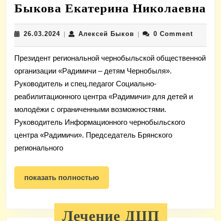
Б
Быкова Екатерина Николаевна
Ек
26.03.2024
Алексей
26.03.2024
Алексей Быков
0 Comment
|
|
Ни
Быков
Президент региональной чернобыльской общественной
организации «Радимичи – детям Чернобыля».
Руководитель и спец.педагог Социально-
реабилитационного центра «Радимичи» для детей и
молодёжи с ограниченными возможностями.
Руководитель Информационного чернобыльского
центра «Радимичи». Председатель Брянского
регионального
показать
показать полностью
полностью
Лечение ДЦП