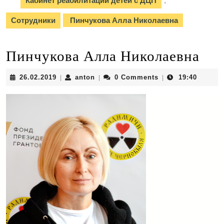
Кабинет реабилитации детей с ДЦП
,
Сотрудники
Пинчукова Алла Николаевна
Пинчукова Алла Николаевна
26.02.2019
anton
26.02.2019
anton
0 Comments
19:40
|
|
|