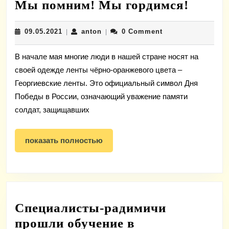
Мы
Мы помним! Мы гордимся!
помни
09.05.2021
anton
09.05.2021
anton
0 Comment
|
|
Мы
горди
В начале мая многие люди в нашей стране носят на
своей одежде ленты чёрно-оранжевого цвета –
Георгиевские ленты. Это официальный символ Дня
Победы в России, означающий уважение памяти
солдат, защищавших
показать
показать полностью
полностью
Специалисты-радимичи
прошли обучение в