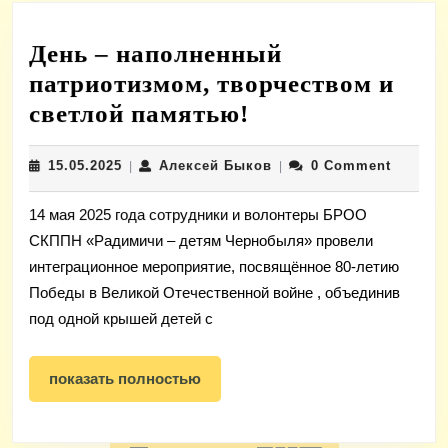
День – наполненный
патриотизмом, творчеством и
День
светлой памятью!
–
15.05.2025
Алексей
15.05.2025
Алексей Быков
0 Comment
|
наполненный
|
Быков
патриотизмом,
14 мая 2025 года сотрудники и волонтеры БРОО
творчеством
СКППН «Радимичи – детям Чернобыля» провели
и
интеграционное мероприятие, посвящённое 80-летию
светлой
Победы в Великой Отечественной войне , объединив
памятью!
под одной крышей детей с
показать
показать полностью
полностью