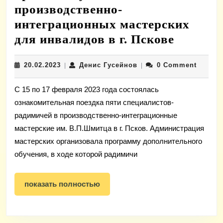
производственно-
интеграционных мастерских
Специа
для инвалидов в г. Пскове
радими
20.02.2023
Денис
20.02.2023
Денис Гусейнов
0 Comment
|
|
прошли
Гусейнов
обучени
С 15 по 17 февраля 2023 года состоялась
в
ознакомительная поездка пяти специалистов-
произво
радимичей в производственно-интеграционные
интегр
мастерские им. В.П.Шмитца в г. Псков. Администрация
мастерс
мастерских организовала программу дополнительного
обучения, в ходе которой радимичи
для
инвали
показать
показать полностью
в
полностью
г.
Пскове