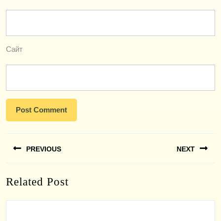
Сайт
Навигация
PREVIOUS
NEXT
по
записям
Previous
Next
Related Post
post:
post: