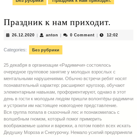
Без рубрики
Праздник к нам приходит.
Праздник к нам приходит.
26.12.2020
anton
26.12.2020
anton
0 Comment
12:02
|
|
|
Categories:
Без рубрики
25 декабря в организации «Радимичи» состоялось
очередное групповое занятие у молодых взрослых с
ментальными нарушениями. Обычно встречи ребят носят
познавательный характер: расширяют кругозор, обучают
элементарным навыкам, профориентируют, однако в этот
день в гости к молодым людям пришли волонтёры-радимичи
и устроили им настоящее новогоднее представление.
Вся группа попала в сказочный лес и познакомилась с
волшебным гномом, который помог примерить
воображаемые шапки и варежки, а потом повёл всех искать
Дедушку Мороза и Снегурочку. Немало усилий предприняли