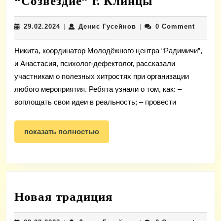
Специалис
“Созвездие” г. Клинцы
«Радимичи
29.02.2024
Денис
29.02.2024
Денис Гусейнов
0 Comment
|
|
поделилис
Гусейнов
своим
Никита, координатор Молодёжного центра “Радимичи”,
опытом
и Анастасия, психолог-дефектолог, рассказали
с
участникам о полезных хитростях при организации
будущими
любого мероприятия. Ребята узнали о том, как: –
и
воплощать свои идеи в реальность; – провести
уже
показать
действующ
показать полностью
полностью
волонтёра
клуба
“Созвездие
г.
Новая
Новая традиция
Клинцы
традиция