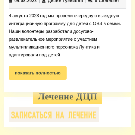
09.08.2023
Денис
09.08.2023
Денис Гусейнов
0 Comment
|
|
Гусейнов
4 августа 2023 год мы провели очередную выездную
интеграционную программу для детей с ОВЗ в семьи.
Наши волонтеры разработали досугово-
развлекательное мероприятие с участием
мультипликационного персонажа Лунтика и
адаптировали под детей
показать
показать полностью
полностью
Лечение ДЦП