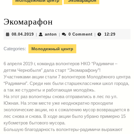
Молодежный центр
Экомарафон
Экомарафон
08.04.2019
anton
08.04.2019
anton
0 Comment
12:29
|
|
|
Categories:
Молодежный центр
6 апреля 2019 г, команда волонтеров НКО “Радимичи –
детям Чернобыля” дала старт “Экомарафону”!
Участниками акции стали 7 волонтеров Молодёжного центра
“Радимичи”. Среди них были старшеклассники школ города,
а так же студенты и работающая молодёжь.
На этот раз волонтеры снова отправились в лес по ул.
Южная. На этом месте уже неоднократно проходили
экологические акции, но к сожалению мусор возвращается в
лес снова и снова. В ходе акции было убрано примерно 15
кубометров бытового мусора.
Большую благодарность волонтеры-радимичи выражают