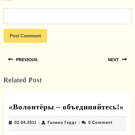
Навигация
PREVIOUS
NEXT
по
записям
Previous
Next
Related Post
post:
post:
«В
«Волонтёры – объединяйтесь!»
–
02.04.2011
Галина
02.04.2011
Галина Гердт
0 Comment
|
|
об
Гердт