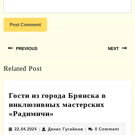
Навигация
PREVIOUS
NEXT
по
записям
Previous
Next
Related Post
post:
post:
Гости из города Брянска в
инклюзивных мастерских
Гости
«Радимичи»
из
22.04.2024
Денис
22.04.2024
Денис Гусейнов
0 Comment
|
города
|
Гусейнов