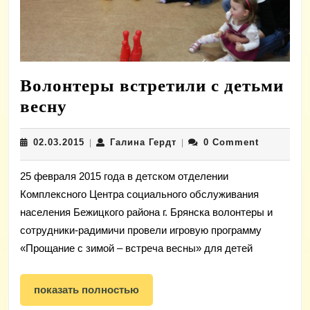
Волонтеры встретили с детьми
Волонтеры
весну
встретили
02.03.2015
Галина
02.03.2015
Галина Гердт
0 Comment
с
|
|
Гердт
детьми
25 февраля 2015 года в детском отделении
весну
Комплексного Центра социального обслуживания
населения Бежицкого района г. Брянска волонтеры и
сотрудники-радимичи провели игровую программу
«Прощание с зимой – встреча весны» для детей
показать
показать полностью
полностью