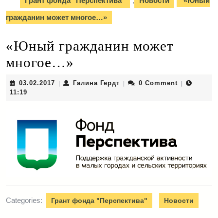
Грант фонда "Перспектива"
,
Новости
«Юный
гражданин может многое…»
«Юный гражданин может
многое…»
03.02.2017
Галина
03.02.2017
Галина Гердт
0 Comment
|
|
|
Гердт
11:19
Categories:
Грант фонда "Перспектива"
Новости