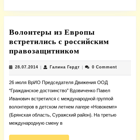
Волонтеры из Европы
встретились с российским
Волонтеры
правозащитником
из
28.07.2014
Галина
28.07.2014
Галина Гердт
0 Comment
|
Европы
|
Гердт
встретились
26 июля ВрИО Председателя Движения ООД
с
“Гражданское достоинство” Вдовиченко Павел
российским
Иванович встретился с международной группой
правозащитник
волонтеров в детском летнем лагере «Новокемп»
(Брянская область, Суражский район). На третью
международную смену в