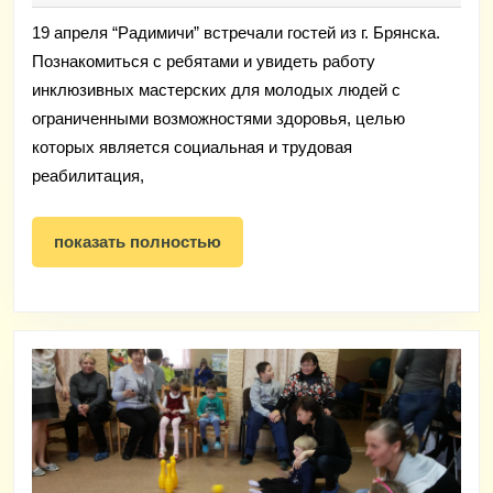
Брянска
19 апреля “Радимичи” встречали гостей из г. Брянска.
в
Познакомиться с ребятами и увидеть работу
инклюзивных
инклюзивных мастерских для молодых людей с
мастерских
ограниченными возможностями здоровья, целью
«Радимичи»
которых является социальная и трудовая
реабилитация,
показать
показать полностью
полностью