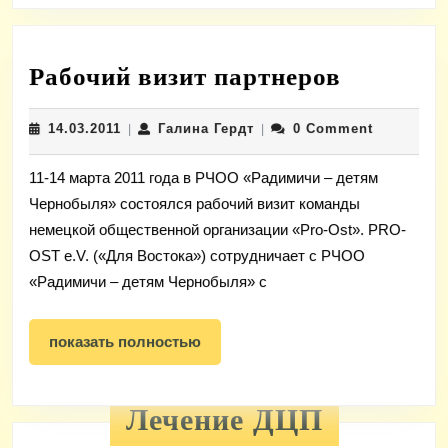
Рабочий
Рабочий визит партнеров
визит
14.03.2011
Галина
14.03.2011
Галина Гердт
0 Comment
|
|
партнер
Гердт
11-14 марта 2011 года в РЧОО «Радимичи – детям
Чернобыля» состоялся рабочий визит команды
немецкой общественной организации «Pro-Ost». PRO-
OST e.V. («Для Востока») сотрудничает с РЧОО
«Радимичи – детям Чернобыля» с
показать
показать полностью
полностью
Лечение ДЦП