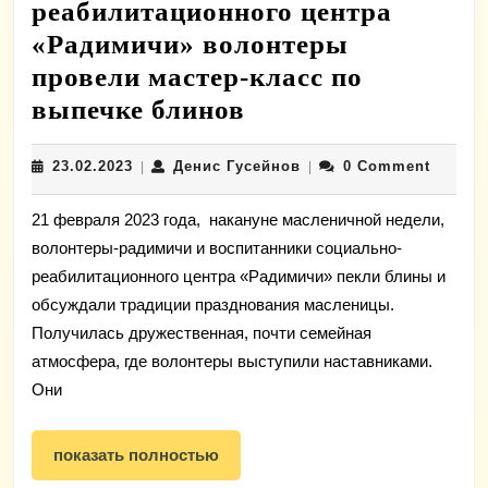
реабилитационного центра
«Радимичи» волонтеры
провели мастер-класс по
Масленичная
выпечке блинов
неделя:
23.02.2023
Денис
23.02.2023
Денис Гусейнов
0 Comment
|
для
|
Гусейнов
ребят
21 февраля 2023 года, накануне масленичной недели,
из
волонтеры-радимичи и воспитанники социально-
социально-
реабилитационного центра «Радимичи» пекли блины и
реабилитационно
обсуждали традиции празднования масленицы.
центра
Получилась дружественная, почти семейная
атмосфера, где волонтеры выступили наставниками.
«Радимичи»
Они
волонтеры
провели
показать
показать полностью
мастер-
полностью