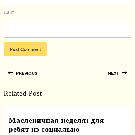
Сайт
Навигация
PREVIOUS
NEXT
по
записям
Previous
Next
Related Post
post:
post:
Масленичная неделя: для
ребят из социально-