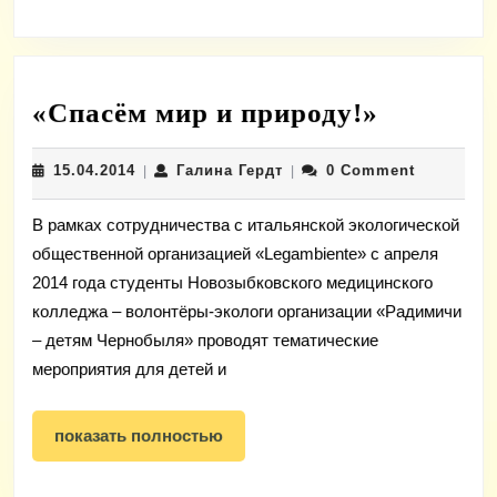
класс
по
выпечке
«Спасём
«Спасём мир и природу!»
блинов
мир
15.04.2014
Галина
15.04.2014
Галина Гердт
0 Comment
|
|
и
Гердт
природу
В рамках сотрудничества с итальянской экологической
общественной организацией «Legambientе» с апреля
2014 года студенты Новозыбковского медицинского
колледжа – волонтёры-экологи организации «Радимичи
– детям Чернобыля» проводят тематические
мероприятия для детей и
показать
показать полностью
полностью