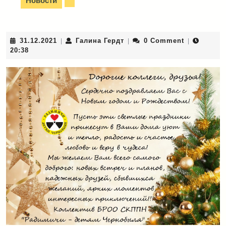
Новости
31.12.2021
Галина
31.12.2021
Галина Гердт
0 Comment
|
|
|
Гердт
20:38